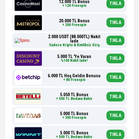
12.000 TL Bonus
TIKLA
+ 120 Freespin
20.000 TL Bonus
TIKLA
+ 200 Freespin
2.000 USDT (88.000TL) Nakit
TIKLA
İade
Sadece Kripto & Kimliksiz Giriş
5.000 TL 'Ye Varan
TIKLA
%100 Nakit İade!
6.000 TL Hoş Geldin Bonusu
TIKLA
+ 80 Freespin
5.050 TL Bonus
TIKLA
+ 500 TL Bedava Bahis
5.000 TL Bonus
TIKLA
+ 300 Freespin
5.000 TL Bonus
TIKLA
+ 500 TL Bedava Bahis