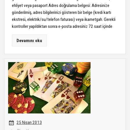
ehliyet veya pasaport Adres doğrulama belgesi: Adresinize
gönderilmiş, adres bilgilerinizi gösteren bir belge (kredi kartı
ekstresi, elektrik/su/telefon faturası) veya ikametgah. Gerekli
kontroller yapıldıktan sonra e-posta adresiniz 72 saat içinde
Devamını oku
25 Nisan 2013