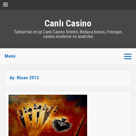
İçeriğe
geç
Canlı Casino
Türkiye'nin en iyi Canlı Casino Siteleri, Bedava bonus, Freespin,
casino inceleme ve analizleri
Menü
Ay:
Nisan 2013