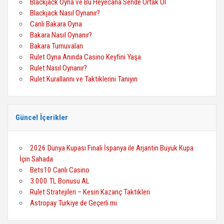
Blackjack Oyna ve Bu Heyecana Sende Ortak Ol
Blackjack Nasıl Oynanır?
Canlı Bakara Oyna
Bakara Nasıl Oynanır?
Bakara Turnuvaları
Rulet Oyna Anında Casino Keyfini Yaşa
Rulet Nasıl Oynanır?
Rulet Kurallarını ve Taktiklerini Tanıyın
Güncel İçerikler
2026 Dünya Kupası Finali İspanya ile Arjantin Büyük Kupa
İçin Sahada
Bets10 Canlı Casino
3.000 TL Bonusu AL
Rulet Stratejileri – Kesin Kazanç Taktikleri
Astropay Türkiye de Geçerli mi