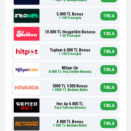
5.000 TL Bonus
TIKLA
+ 150 Freespin
10.000 TL Hoşgeldin Bonusu
TIKLA
+ 50 Freespin
Toplam 6.000 TL Bonus
TIKLA
+ 100 Freespin
Milyar ile
TIKLA
8.000 TL Hoş Geldin Bonusu
3000 TL %300 Bonus
TIKLA
+ 3000 TL Bedava Bahis
Her Ay 4.000 TL
TIKLA
Para Yatırma Bonusu
4.000 TL Bonus
TIKLA
1.000 TL Bedava Bahis