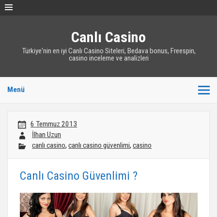
İçeriğe
geç
Canlı Casino
Türkiye'nin en iyi Canlı Casino Siteleri, Bedava bonus, Freespin,
casino inceleme ve analizleri
Menü
6 Temmuz 2013
İlhan Uzun
canlı casino
,
canlı casino güvenlimi
,
casino
Canlı Casino Güvenlimi ?