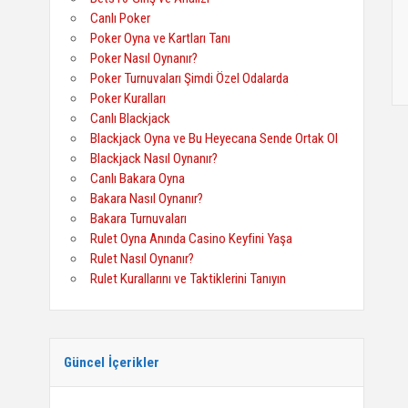
Canlı Poker
Poker Oyna ve Kartları Tanı
Poker Nasıl Oynanır?
Poker Turnuvaları Şimdi Özel Odalarda
Poker Kuralları
Canlı Blackjack
Blackjack Oyna ve Bu Heyecana Sende Ortak Ol
Blackjack Nasıl Oynanır?
Canlı Bakara Oyna
Bakara Nasıl Oynanır?
Bakara Turnuvaları
Rulet Oyna Anında Casino Keyfini Yaşa
Rulet Nasıl Oynanır?
Rulet Kurallarını ve Taktiklerini Tanıyın
Güncel İçerikler