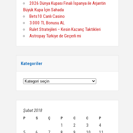
2026 Dünya Kupası Finali İspanya ile Arjantin
Büyük Kupa İçin Sahada
Bets10 Canlı Casino
3.000 TL Bonusu AL
Rulet Stratejileri – Kesin Kazanç Taktikleri
Astropay Türkiye de Geçerli mi
Kategoriler
Kategoriler
Şubat 2018
P
S
Ç
P
C
C
P
1
2
3
4
5
6
7
8
9
10
11