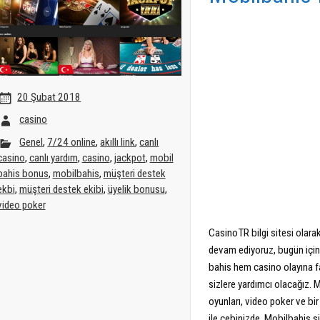
20 Şubat 2018
casino
Genel
,
7/24 online
,
akıllı link
,
canlı
casino
,
canlı yardım
,
casino
,
jackpot
,
mobil
bahis bonus
,
mobilbahis
,
müşteri destek
ekbi
,
müşteri destek ekibi
,
üyelik bonusu
,
video poker
CasinoTR bilgi sitesi olarak
devam ediyoruz, bugün için
bahis hem casino olayına far
sizlere yardımcı olacağız. 
oyunları, video poker ve b
ile cebinizde. Mobilbahis s