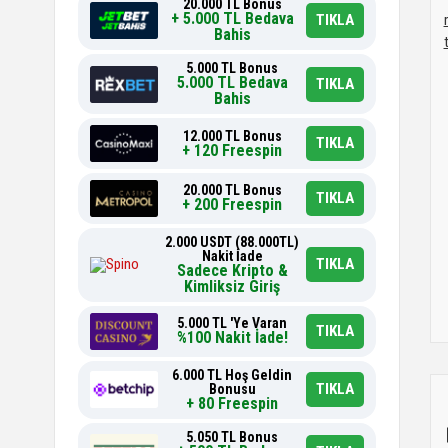
20.000 TL Bonus
+ 5.000 TL Bedava
TIKLA
Bahis
5.000 TL Bonus
5.000 TL Bedava
TIKLA
Bahis
12.000 TL Bonus
TIKLA
+ 120 Freespin
20.000 TL Bonus
TIKLA
+ 200 Freespin
2.000 USDT (88.000TL)
Nakit İade
TIKLA
Sadece Kripto &
Kimliksiz Giriş
5.000 TL 'Ye Varan
TIKLA
%100 Nakit İade!
6.000 TL Hoş Geldin
TIKLA
Bonusu
+ 80 Freespin
5.050 TL Bonus