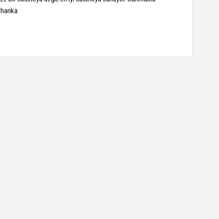
 harika