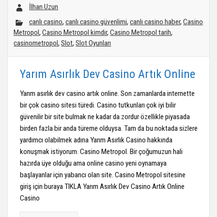
İlhan Uzun
canlı casino
,
canlı casino güvenlimi
,
canlı casino haber
,
Casino
Metropol
,
Casino Metropol kimdir
,
Casino Metropol tarih
,
casinometropol
,
Slot
,
Slot Oyunları
Yarım Asırlık Dev Casino Artık Online
Yarım asırlık dev casino artık online. Son zamanlarda internette
bir çok casino sitesi türedi. Casino tutkunları çok iyi bilir
güvenilir bir site bulmak ne kadar da zordur özellikle piyasada
birden fazla bir anda türeme olduysa. Tam da bu noktada sizlere
yardımcı olabilmek adına Yarım Asırlık Casino hakkında
konuşmak istiyorum. Casino Metropol. Bir çoğumuzun hali
hazırda üye olduğu ama online casino yeni oynamaya
başlayanlar için yabancı olan site. Casino Metropol sitesine
giriş için buraya TIKLA Yarım Asırlık Dev Casino Artık Online
Casino