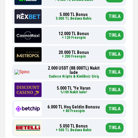
5.000 TL Bonus
TIKLA
5.000 TL Bedava Bahis
12.000 TL Bonus
TIKLA
+ 120 Freespin
20.000 TL Bonus
TIKLA
+ 200 Freespin
2.000 USDT (88.000TL) Nakit
TIKLA
İade
Sadece Kripto & Kimliksiz Giriş
5.000 TL 'Ye Varan
TIKLA
%100 Nakit İade!
6.000 TL Hoş Geldin Bonusu
TIKLA
+ 80 Freespin
5.050 TL Bonus
TIKLA
+ 500 TL Bedava Bahis