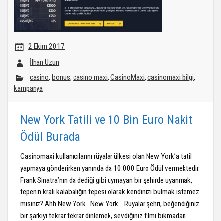
2 Ekim 2017
İlhan Uzun
casino
,
bonus
,
casino maxi
,
CasinoMaxi
,
casinomaxi bilgi
,
kampanya
New York Tatili ve 10 Bin Euro Nakit
Ödül Burada
Casinomaxi kullanıcılarını rüyalar ülkesi olan New York’a tatil
yapmaya gönderirken yanında da 10.000 Euro Ödül vermektedir.
Frank Sinatra’nın da dediği gibi uymayan bir şehirde uyanmak,
tepenin kralı kalabalığın tepesi olarak kendinizi bulmak istemez
misiniz? Ahh New York.. New York… Rüyalar şehri, beğendiğiniz
bir şarkıyı tekrar tekrar dinlemek, sevdiğiniz filmi bıkmadan