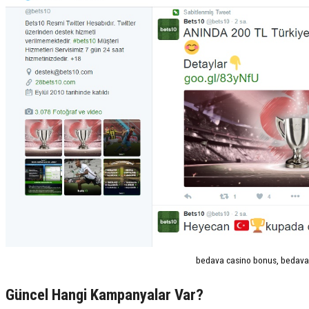
bedava casino bonus, bedava 
Güncel Hangi Kampanyalar Var?