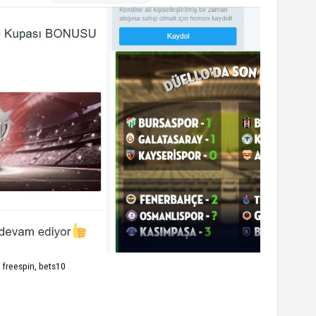
freespin, bets10