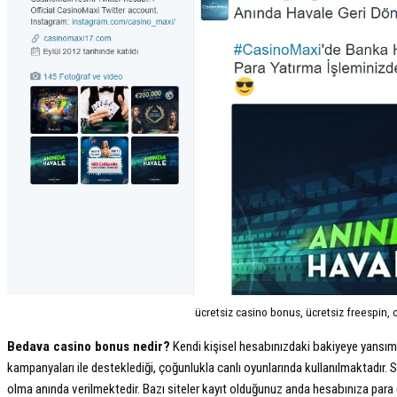
ücretsiz casino bonus, ücretsiz freespin,
Bedava casino bonus nedir?
Kendi kişisel hesabınızdaki bakiyeye yansım
kampanyaları ile desteklediği, çoğunlukla canlı oyunlarında kullanılmaktadır. 
olma anında verilmektedir. Bazı siteler kayıt olduğunuz anda hesabınıza para 