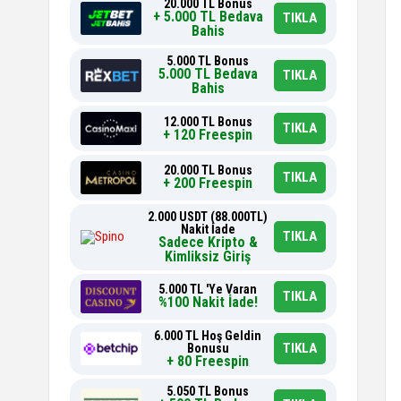
20.000 TL Bonus
+ 5.000 TL Bedava
TIKLA
Bahis
5.000 TL Bonus
5.000 TL Bedava
TIKLA
Bahis
12.000 TL Bonus
TIKLA
+ 120 Freespin
20.000 TL Bonus
TIKLA
+ 200 Freespin
2.000 USDT (88.000TL)
Nakit İade
TIKLA
Sadece Kripto &
Kimliksiz Giriş
5.000 TL 'Ye Varan
TIKLA
%100 Nakit İade!
6.000 TL Hoş Geldin
TIKLA
Bonusu
+ 80 Freespin
5.050 TL Bonus