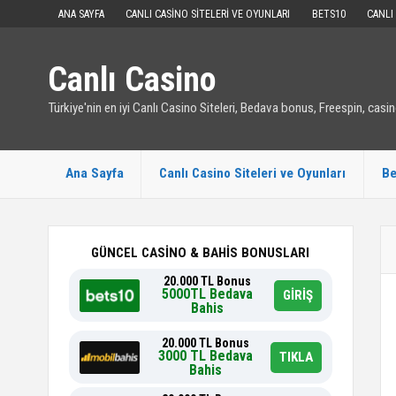
İçeriğe
ANA SAYFA
CANLI CASINO SITELERI VE OYUNLARI
BETS10
CANLI
geç
Canlı Casino
Türkiye'nin en iyi Canlı Casino Siteleri, Bedava bonus, Freespin, casin
Ana Sayfa
Canlı Casino Siteleri ve Oyunları
Be
GÜNCEL CASİNO & BAHİS BONUSLARI
20.000 TL Bonus
5000TL Bedava
GİRİŞ
Bahis
20.000 TL Bonus
3000 TL Bedava
TIKLA
Bahis