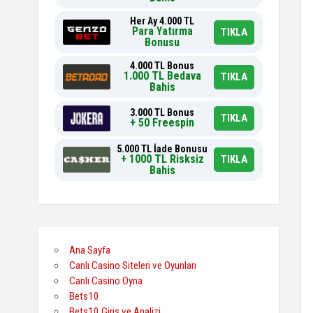
Her Ay 4.000 TL
Para Yatırma
TIKLA
Bonusu
4.000 TL Bonus
1.000 TL Bedava
TIKLA
Bahis
3.000 TL Bonus
TIKLA
+ 50 Freespin
5.000 TL İade Bonusu
+ 1000 TL Risksiz
TIKLA
Bahis
Ana Sayfa
Canlı Casino Siteleri ve Oyunları
Canlı Casino Oyna
Bets10
Bets10 Giriş ve Analizi