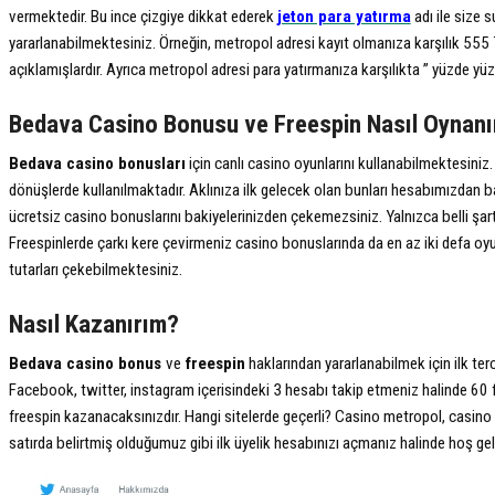
vermektedir. Bu ince çizgiye dikkat ederek
jeton para yatırma
adı ile size 
yararlanabilmektesiniz. Örneğin, metropol adresi kayıt olmanıza karşılık 555 
açıklamışlardır. Ayrıca metropol adresi para yatırmanıza karşılıkta ” yüzde y
Bedava Casino Bonusu ve Freespin Nasıl Oynanı
Bedava casino bonusları
için canlı casino oyunlarını kullanabilmektesiniz
dönüşlerde kullanılmaktadır. Aklınıza ilk gelecek olan bunları hesabımızdan b
ücretsiz casino bonuslarını bakiyelerinizden çekemezsiniz. Yalnızca belli şartl
Freespinlerde çarkı kere çevirmeniz casino bonuslarında da en az iki defa 
tutarları çekebilmektesiniz.
Nasıl Kazanırım?
Bedava casino bonus
ve
freespin
haklarından yararlanabilmek için ilk ter
Facebook, twitter, instagram içerisindeki 3 hesabı takip etmeniz halinde 60 
freespin kazanacaksınızdır. Hangi sitelerde geçerli? Casino metropol, casin
satırda belirtmiş olduğumuz gibi ilk üyelik hesabınızı açmanız halinde hoş ge