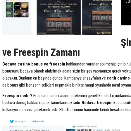
Ş
Şi
ve Freespin Zamanı
Bedava casino bonus ve freespin
haklarından yararlanabilmeniz için bir ü
bonusunu bedava olarak alabilmek adına sizin bir şey yapmanıza gerek yoktu
olacaktır. Bunların en başında güncel kampanyalar sayfaları ve
canlı casino 
da bonus gibi benzer nitelikleri taşımakla birlikte hangi oyunlarda nasıl oynan
Freespin nedir?
Freespin, canlı casino sitelerinin genellikle slot oyunlarınd
bedava dönüş hakları olarak tanımlanmaktadır.
Bedava freespin
kazanabilm
kullanıyor olmanız gerekmektedir. Elbette bunun haricinde kendi hesabınızda