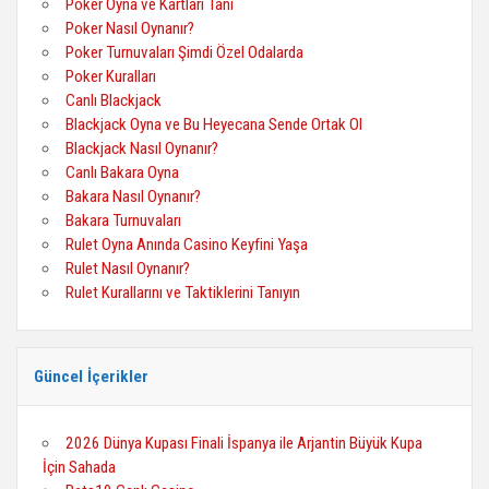
Poker Oyna ve Kartları Tanı
Poker Nasıl Oynanır?
Poker Turnuvaları Şimdi Özel Odalarda
Poker Kuralları
Canlı Blackjack
Blackjack Oyna ve Bu Heyecana Sende Ortak Ol
Blackjack Nasıl Oynanır?
Canlı Bakara Oyna
Bakara Nasıl Oynanır?
Bakara Turnuvaları
Rulet Oyna Anında Casino Keyfini Yaşa
Rulet Nasıl Oynanır?
Rulet Kurallarını ve Taktiklerini Tanıyın
Güncel İçerikler
2026 Dünya Kupası Finali İspanya ile Arjantin Büyük Kupa
İçin Sahada