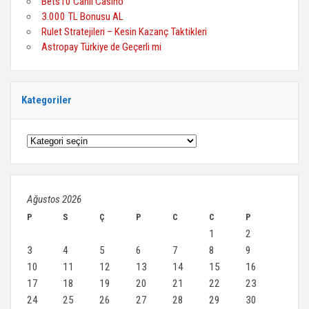
Bets10 Canlı Casino
3.000 TL Bonusu AL
Rulet Stratejileri – Kesin Kazanç Taktikleri
Astropay Türkiye de Geçerli mi
Kategoriler
Kategoriler
Ağustos 2026
P
S
Ç
P
C
C
P
1
2
3
4
5
6
7
8
9
10
11
12
13
14
15
16
17
18
19
20
21
22
23
24
25
26
27
28
29
30