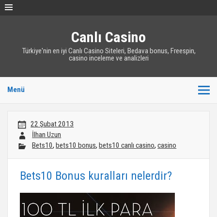
İçeriğe
geç
Canlı Casino
Türkiye'nin en iyi Canlı Casino Siteleri, Bedava bonus, Freespin,
casino inceleme ve analizleri
Menü
22 Şubat 2013
İlhan Uzun
Bets10
,
bets10 bonus
,
bets10 canlı casino
,
casino
Bets10 Bonus kuralları nelerdir?