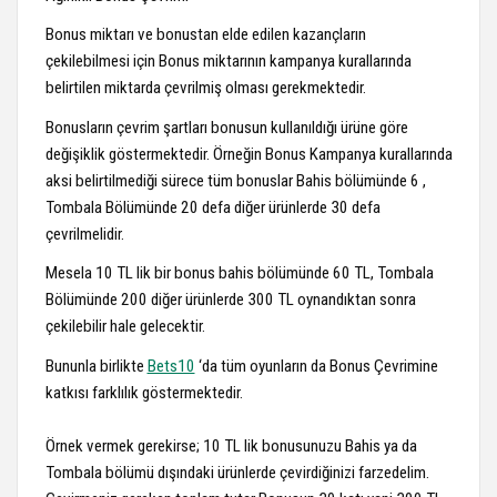
Bonus miktarı ve bonustan elde edilen kazançların
çekilebilmesi için Bonus miktarının kampanya kurallarında
belirtilen miktarda çevrilmiş olması gerekmektedir.
Bonusların çevrim şartları bonusun kullanıldığı ürüne göre
değişiklik göstermektedir. Örneğin Bonus Kampanya kurallarında
aksi belirtilmediği sürece tüm bonuslar Bahis bölümünde 6 ,
Tombala Bölümünde 20 defa diğer ürünlerde 30 defa
çevrilmelidir.
Mesela 10 TL lik bir bonus bahis bölümünde 60 TL, Tombala
Bölümünde 200 diğer ürünlerde 300 TL oynandıktan sonra
çekilebilir hale gelecektir.
Bununla birlikte
Bets10
‘da tüm oyunların da Bonus Çevrimine
katkısı farklılık göstermektedir.
Örnek vermek gerekirse; 10 TL lik bonusunuzu Bahis ya da
Tombala bölümü dışındaki ürünlerde çevirdiğinizi farzedelim.