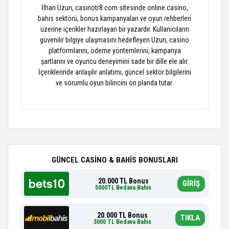
İlhan Uzun, casinotr8.com sitesinde online casino,
bahis sektörü, bonus kampanyaları ve oyun rehberleri
üzerine içerikler hazırlayan bir yazardır. Kullanıcıların
güvenilir bilgiye ulaşmasını hedefleyen Uzun, casino
platformlarını, ödeme yöntemlerini, kampanya
şartlarını ve oyuncu deneyimini sade bir dille ele alır.
İçeriklerinde anlaşılır anlatımı, güncel sektör bilgilerini
ve sorumlu oyun bilincini ön planda tutar.
GÜNCEL CASİNO & BAHİS BONUSLARI
20.000 TL Bonus
GİRİŞ
5000TL Bedava Bahis
20.000 TL Bonus
TIKLA
3000 TL Bedava Bahis