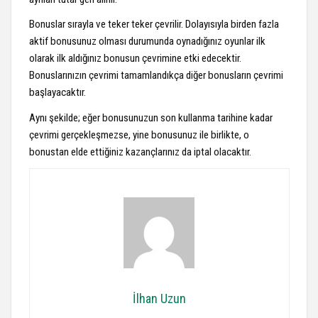
Bonuslar sırayla ve teker teker çevrilir. Dolayısıyla birden fazla
aktif bonusunuz olması durumunda oynadığınız oyunlar ilk
olarak ilk aldığınız bonusun çevrimine etki edecektir.
Bonuslarınızın çevrimi tamamlandıkça diğer bonusların çevrimi
başlayacaktır.
Aynı şekilde;
eğer bonusunuzun son kullanma tarihine kadar
çevrimi gerçekleşmezse, yine bonusunuz ile birlikte, o
bonustan elde ettiğiniz kazançlarınız da iptal olacaktır.
İlhan Uzun