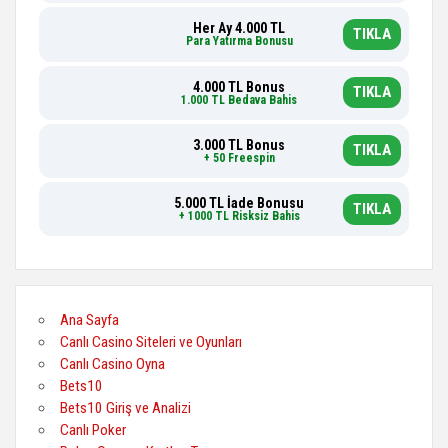
Her Ay 4.000 TL
TIKLA
Para Yatırma Bonusu
4.000 TL Bonus
TIKLA
1.000 TL Bedava Bahis
3.000 TL Bonus
TIKLA
+ 50 Freespin
5.000 TL İade Bonusu
TIKLA
+ 1000 TL Risksiz Bahis
Ana Sayfa
Canlı Casino Siteleri ve Oyunları
Canlı Casino Oyna
Bets10
Bets10 Giriş ve Analizi
Canlı Poker