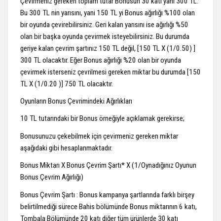
Çevirmeniz gereken toplam tutar Bonusun 30 katı yani 300 TL.
Bu 300 TL nin yarısını, yani 150 TL yi Bonus ağırlığı %100 olan
bir oyunda çevirebilirsiniz. Geri kalan yarısını ise ağırlığı %50
olan bir başka oyunda çevirmek isteyebilirsiniz. Bu durumda
geriye kalan çevrim şartınız 150 TL değil, [150 TL X (1/0.50) ]
300 TL olacaktır. Eğer Bonus ağırlığı %20 olan bir oyunda
çevirmek isterseniz çevrilmesi gereken miktar bu durumda [150
TL X (1/0.20 )] 750 TL olacaktır.
Oyunların Bonus Çevrimindeki Ağırlıkları
10 TL tutarındaki bir Bonus örneğiyle açıklamak gerekirse;
Bonusunuzu çekebilmek için çevirmeniz gereken miktar
aşağıdaki gibi hesaplanmaktadır.
Bonus Miktarı X Bonus Çevrim Şartı* X (1/Oynadığınız Oyunun
Bonus Çevrim Ağırlığı)
Bonus Çevrim Şartı :
Bonus kampanya şartlarında farklı birşey
belirtilmediği sürece Bahis bölümünde Bonus miktarının 6 katı,
Tombala Bölümünde 20 katı diğer tüm ürünlerde 30 katı