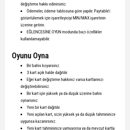
değiştirme hakkı edinirsiniz.
Ödemeler, ödeme tablosuna göre yapılır. Paytable’ı
görüntülemek için işaretleyiciyi MIN/MAX işaretinin
üzerine getirin.
EĞLENCESİNE OYUN modunda bazı özellikler
kullanılamayabilir.
Oyunu Oyna
Bir bahis koyarsınız.
3 kart açık halde dağıtılır.
Eğer kart değiştirme hakkınız varsa kartlarınızı
değiştirebilirsiniz.
Bir kart için yüksek ya da düşük üzerine bahis
oynarsınız.
Yeni bir kart dağıtılır.
Yeni açılan kart, sizin yüksek ya da düşük tahmininize
uygunsa kazanırsınız.
Yeni kart tahmininize uymuyorsa ya da mevcut kartla