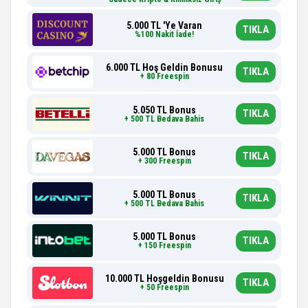
5.000 TL 'Ye Varan
TIKLA
%100 Nakit İade!
6.000 TL Hoş Geldin Bonusu
TIKLA
+ 80 Freespin
5.050 TL Bonus
TIKLA
+ 500 TL Bedava Bahis
5.000 TL Bonus
TIKLA
+ 300 Freespin
5.000 TL Bonus
TIKLA
+ 500 TL Bedava Bahis
5.000 TL Bonus
TIKLA
+ 150 Freespin
10.000 TL Hoşgeldin Bonusu
TIKLA
+ 50 Freespin