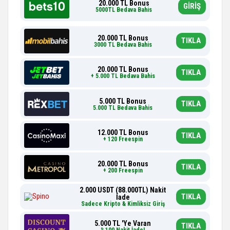
20.000 TL Bonus
GİRİŞ
5000TL Bedava Bahis
20.000 TL Bonus
TIKLA
3000 TL Bedava Bahis
20.000 TL Bonus
TIKLA
+ 5.000 TL Bedava Bahis
5.000 TL Bonus
TIKLA
5.000 TL Bedava Bahis
12.000 TL Bonus
TIKLA
+ 120 Freespin
20.000 TL Bonus
TIKLA
+ 200 Freespin
2.000 USDT (88.000TL) Nakit
TIKLA
İade
Sadece Kripto & Kimliksiz Giriş
5.000 TL 'Ye Varan
TIKLA
%100 Nakit İade!