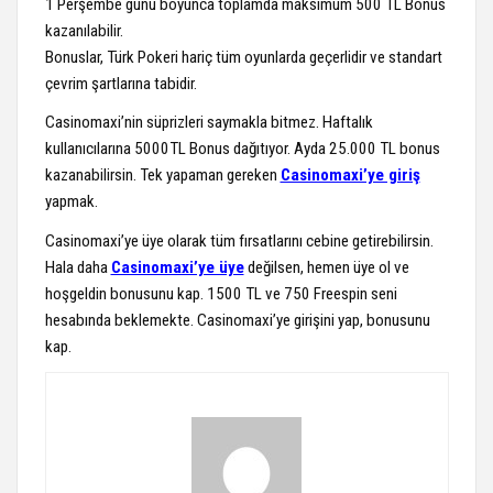
1 Perşembe günü boyunca toplamda maksimum 500 TL Bonus
kazanılabilir.
Bonuslar, Türk Pokeri hariç tüm oyunlarda geçerlidir ve standart
çevrim şartlarına tabidir.
Casinomaxi’nin süprizleri saymakla bitmez. Haftalık
kullanıcılarına 5000TL Bonus dağıtıyor. Ayda 25.000 TL bonus
kazanabilirsin. Tek yapaman gereken
Casinomaxi’ye giriş
yapmak.
Casinomaxi’ye üye olarak tüm fırsatlarını cebine getirebilirsin.
Hala daha
Casinomaxi’ye üye
değilsen, hemen üye ol ve
hoşgeldin bonusunu kap. 1500 TL ve 750 Freespin seni
hesabında beklemekte. Casinomaxi’ye girişini yap, bonusunu
kap.