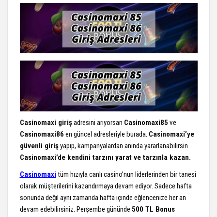
Casinomaxi giriş
adresini arıyorsan
Casinomaxi85
ve
Casinomaxi86
en güncel adresleriyle burada.
Casinomaxi’ye
güvenli giriş
yapıp, kampanyalardan anında yararlanabilirsin.
Casinomaxi’de kendini tarzını yarat ve tarzınla kazan.
Casinomaxi
tüm hızıyla canlı casino’nun liderlerinden bir tanesi
olarak müşterilerini kazandırmaya devam ediyor. Sadece hafta
sonunda değil aynı zamanda hafta içinde eğlencenize her an
devam edebilirsiniz. Perşembe gününde
500 TL Bonus