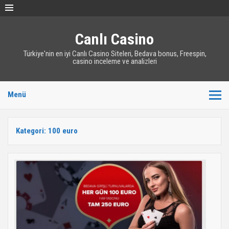
İçeriğe
geç
Canlı Casino
Türkiye'nin en iyi Canlı Casino Siteleri, Bedava bonus, Freespin,
casino inceleme ve analizleri
Menü
Kategori:
100 euro