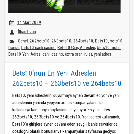
14 Mart 2019
İlhan Uzun
Genel
,
262bets10
,
263bets10
,
264bets10
,
Bets10
,
bets10
bonus
,
bets10 canlı casino
,
Bets10 Giriş Adresleri
,
bets10 mobil
,
Bets10 Yeni Adres
,
canlı casino
,
extra oran
,
rulet
,
yeni adres
Bets10’nun En Yeni Adresleri
262bets10 – 263bets10 ve 264bets10
Bets10, yeni adreslerini duyurmaya aynen devam ediyor ve yeni
adreslerinin yanında yepyeni bonus kampanyalarını da
kullanıcıya kampanya sayfasında duyuruyor. En yeni adres
262bets10, 263bets10 ve 264bets10. Yeni adresi kullanarak,
Bets10‘a girişlere aynen devam eden sevgili bahis severler de,
dosdoğru olarak bonuslar ve kampanyalar sayfasına geçiyor.