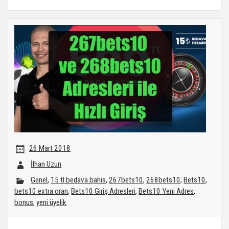
26 Mart 2018
İlhan Uzun
Genel
,
15 tl bedava bahis
,
267bets10
,
268bets10
,
Bets10
,
bets10 extra oran
,
Bets10 Giriş Adresleri
,
Bets10 Yeni Adres
,
bonus
,
yeni üyelik