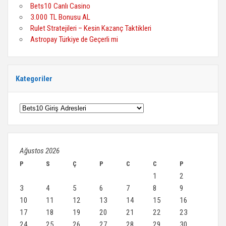
Bets10 Canlı Casino
3.000 TL Bonusu AL
Rulet Stratejileri – Kesin Kazanç Taktikleri
Astropay Türkiye de Geçerli mi
Kategoriler
Kategoriler
Ağustos 2026
P
S
Ç
P
C
C
P
1
2
3
4
5
6
7
8
9
10
11
12
13
14
15
16
17
18
19
20
21
22
23
24
25
26
27
28
29
30