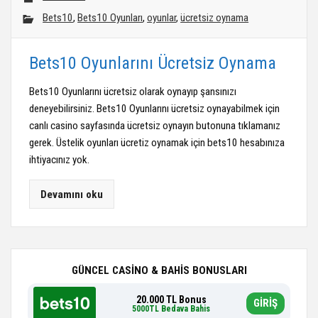
Bets10
,
Bets10 Oyunları
,
oyunlar
,
ücretsiz oynama
Bets10 Oyunlarını Ücretsiz Oynama
Bets10 Oyunlarını ücretsiz olarak oynayıp şansınızı
deneyebilirsiniz. Bets10 Oyunlarını ücretsiz oynayabilmek için
canlı casino sayfasında ücretsiz oynayın butonuna tıklamanız
gerek. Üstelik oyunları ücretiz oynamak için bets10 hesabınıza
ihtiyacınız yok.
Devamını oku
GÜNCEL CASİNO & BAHİS BONUSLARI
20.000 TL Bonus
GİRİŞ
5000TL Bedava Bahis