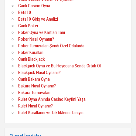
Canlı Casino Oyna
Bets10
Bets10 Giriş ve Analizi
Canlı Poker
Poker Oyna ve Kartları Tanı
Poker Nasıl Oynanır?
Poker Turnuvaları Şimdi Özel Odalarda
Poker Kuralları
Canlı Blackjack
Blackjack Oyna ve Bu Heyecana Sende Ortak Ol
Blackjack Nasıl Oynanır?
Canlı Bakara Oyna
Bakara Nasıl Oynanır?
Bakara Turnuvaları
Rulet Oyna Anında Casino Keyfini Yaşa
Rulet Nasıl Oynanır?
Rulet Kurallarını ve Taktiklerini Tanıyın