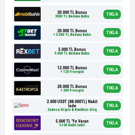
20.000 TL Bonus
TIKLA
3000 TL Bedava Bahis
20.000 TL Bonus
TIKLA
+ 5.000 TL Bedava Bahis
5.000 TL Bonus
TIKLA
5.000 TL Bedava Bahis
12.000 TL Bonus
TIKLA
+ 120 Freespin
20.000 TL Bonus
TIKLA
+ 200 Freespin
2.000 USDT (88.000TL) Nakit
TIKLA
İade
Sadece Kripto & Kimliksiz Giriş
5.000 TL 'Ye Varan
TIKLA
%100 Nakit İade!