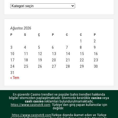
Kategoriler
Ağustos 2026
P
S
Ç
P
C
C
P
1
2
3
4
5
6
7
8
9
10
11
12
13
14
15
16
17
18
19
20
21
22
23
24
25
26
27
28
29
30
31
« Tem
En güvenilir
Casino trendleri
ve popüler bahis trendleri hakkında
bilgiler sitemizden paylaşılmaktadır. Sitemizde kesinlikle
casino
veya
canlı casino
reklamları bulundurulmamaktadır,
https://www.casinotr8.com
Türkiye'den giriş yapan kullanıcılar için
değildir.
https://www.casinotr8.com
Türkiye dışında ikamet eden ve Türkçe