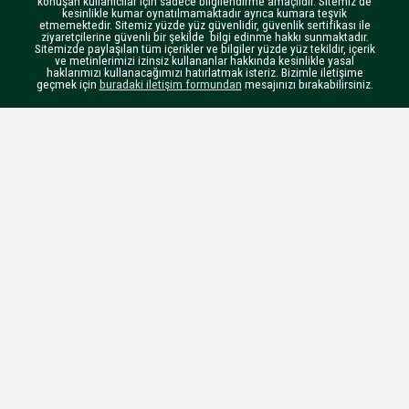
konuşan kullanıcılar için sadece bilgilendirme amaçlıdır. Sitemiz de
kesinlikle kumar oynatılmamaktadır ayrıca kumara teşvik
etmemektedir. Sitemiz yüzde yüz güvenlidir, güvenlik sertifikası ile
ziyaretçilerine güvenli bir şekilde bilgi edinme hakkı sunmaktadır.
Sitemizde paylaşılan tüm içerikler ve bilgiler yüzde yüz tekildir, içerik
ve metinlerimizi izinsiz kullananlar hakkında kesinlikle yasal
haklarımızı kullanacağımızı hatırlatmak isteriz. Bizimle iletişime
geçmek için
buradaki iletişim formundan
mesajınızı bırakabilirsiniz.