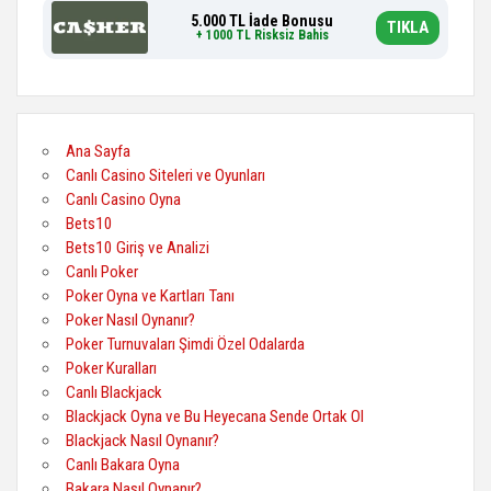
5.000 TL İade Bonusu
TIKLA
+ 1000 TL Risksiz Bahis
Ana Sayfa
Canlı Casino Siteleri ve Oyunları
Canlı Casino Oyna
Bets10
Bets10 Giriş ve Analizi
Canlı Poker
Poker Oyna ve Kartları Tanı
Poker Nasıl Oynanır?
Poker Turnuvaları Şimdi Özel Odalarda
Poker Kuralları
Canlı Blackjack
Blackjack Oyna ve Bu Heyecana Sende Ortak Ol
Blackjack Nasıl Oynanır?
Canlı Bakara Oyna
Bakara Nasıl Oynanır?