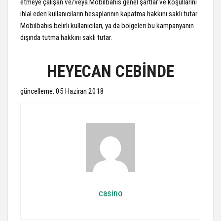
etmeye çalışan ve/veya Mobilbahis genel şartlar ve koşullarını
ihlal eden kullanıcıların hesaplarının kapatma hakkını saklı tutar.
Mobilbahis belirli kullanıcıları, ya da bölgeleri bu kampanyanın
dışında tutma hakkını saklı tutar.
HEYECAN CEBİNDE
güncelleme: 05 Haziran 2018
casino