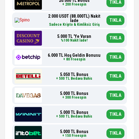
20.000 TL Bonus
TIKLA
+ 200 Freespin
2.000 USDT (88.000TL) Nakit
TIKLA
İade
Sadece Kripto & Kimliksiz Giriş
5.000 TL 'Ye Varan
TIKLA
%100 Nakit İade!
6.000 TL Hoş Geldin Bonusu
TIKLA
+ 80 Freespin
5.050 TL Bonus
TIKLA
+ 500 TL Bedava Bahis
5.000 TL Bonus
TIKLA
+ 300 Freespin
5.000 TL Bonus
TIKLA
+ 500 TL Bedava Bahis
5.000 TL Bonus
TIKLA
+ 150 Freespin