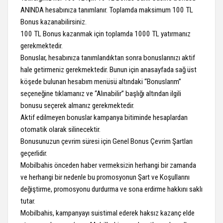
ANINDA hesabınıza tanımlanır. Toplamda maksimum 100 TL
Bonus kazanabilirsiniz.
100 TL Bonus kazanmak için toplamda 1000 TL yatırmanız
gerekmektedir.
Bonuslar, hesabınıza tanımlandıktan sonra bonuslarınızı aktif
hale getirmeniz gerekmektedir. Bunun için anasayfada sağ üst
köşede bulunan hesabım menüsü altındaki “Bonuslarım”
seçeneğine tıklamanız ve “Alınabilir” başlığı altından ilgili
bonusu seçerek almanız gerekmektedir.
Aktif edilmeyen bonuslar kampanya bitiminde hesaplardan
otomatik olarak silinecektir.
Bonusunuzun çevrim süresi için Genel Bonus Çevrim Şartları
geçerlidir.
Mobilbahis önceden haber vermeksizin herhangi bir zamanda
ve herhangi bir nedenle bu promosyonun Şart ve Koşullarını
değiştirme, promosyonu durdurma ve sona erdirme hakkını saklı
tutar.
Mobilbahis, kampanyayı suistimal ederek haksız kazanç elde