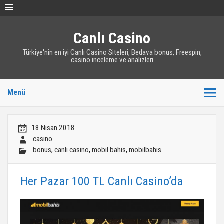
İçeriğe
geç
Canlı Casino
Türkiye'nin en iyi Canlı Casino Siteleri, Bedava bonus, Freespin,
casino inceleme ve analizleri
Menü
18 Nisan 2018
casino
bonus
,
canlı casino
,
mobil bahis
,
mobilbahis
Her Pazar 100 TL Canlı Casino’da