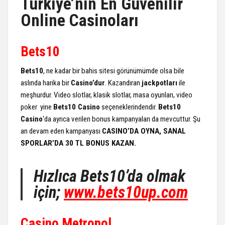
Türkiye’nin En Güvenilir
Online Casinoları
Bets10
Bets10
, ne kadar bir bahis sitesi görünümümde olsa bile
aslında harika bir
Casino’dur
. Kazandıran
jackpotları
ile
meşhurdur. Video slotlar, klasik slotlar, masa oyunları, video
poker yine
Bets10 Casino
seçeneklerindendir.
Bets10
Casino
‘da ayrıca verilen bonus kampanyaları da mevcuttur. Şu
an devam eden kampanyası
CASINO’DA OYNA, SANAL
SPORLAR’DA 30 TL BONUS KAZAN.
Hızlıca Bets10’da olmak
için;
www.bets10up.com
Casino Metropol