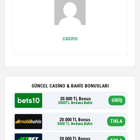
casino
GÜNCEL CASİNO & BAHİS BONUSLARI
20.000 TL Bonus
GİRİŞ
5000TL Bedava Bahis
20.000 TL Bonus
TIKLA
3000 TL Bedava Bahis
20.000 TL Bonus