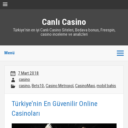
İçeriğe
geç
Canlı Casino
Türkiye'nin en iyi Canlı Casino Siteleri, Bedava bonus, Freespin,
casino inceleme ve analizleri
Menü
7 Mart 2018
casino
casino
,
Bets10
,
Casino Metropol
,
CasinoMaxi
,
mobil bahis
Türkiye’nin En Güvenilir Online
Casinoları