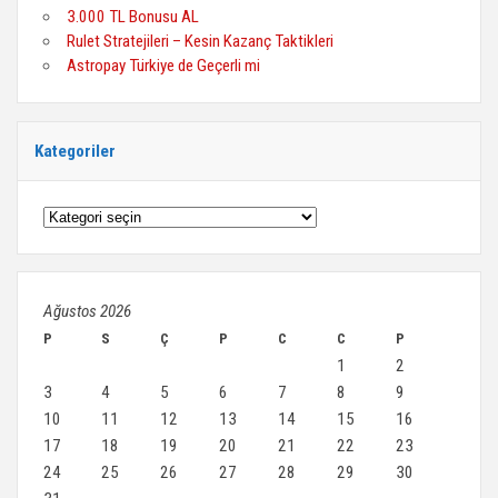
3.000 TL Bonusu AL
Rulet Stratejileri – Kesin Kazanç Taktikleri
Astropay Türkiye de Geçerli mi
Kategoriler
Kategoriler
Ağustos 2026
P
S
Ç
P
C
C
P
1
2
3
4
5
6
7
8
9
10
11
12
13
14
15
16
17
18
19
20
21
22
23
24
25
26
27
28
29
30