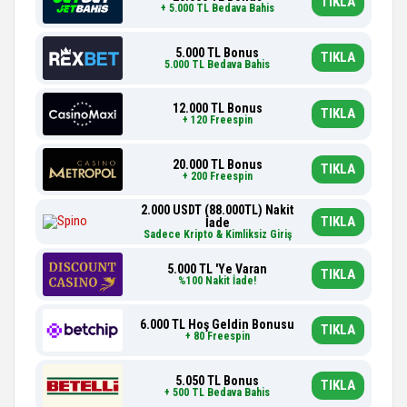
TIKLA
+ 5.000 TL Bedava Bahis
5.000 TL Bonus
TIKLA
5.000 TL Bedava Bahis
12.000 TL Bonus
TIKLA
+ 120 Freespin
20.000 TL Bonus
TIKLA
+ 200 Freespin
2.000 USDT (88.000TL) Nakit
TIKLA
İade
Sadece Kripto & Kimliksiz Giriş
5.000 TL 'Ye Varan
TIKLA
%100 Nakit İade!
6.000 TL Hoş Geldin Bonusu
TIKLA
+ 80 Freespin
5.050 TL Bonus
TIKLA
+ 500 TL Bedava Bahis