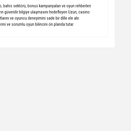
o, bahis sektörü, bonus kampanyaları ve oyun rehberleri
ların güvenilir bilgiye ulaşmasını hedefleyen Uzun, casino
rını ve oyuncu deneyimini sade bir dille ele alır.
lerini ve sorumlu oyun bilincini ön planda tutar.