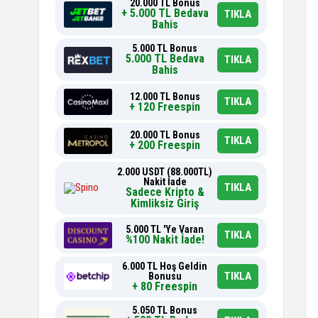
20.000 TL Bonus
+ 5.000 TL Bedava
TIKLA
Bahis
5.000 TL Bonus
5.000 TL Bedava
TIKLA
Bahis
12.000 TL Bonus
TIKLA
+ 120 Freespin
20.000 TL Bonus
TIKLA
+ 200 Freespin
2.000 USDT (88.000TL)
Nakit İade
TIKLA
Sadece Kripto &
Kimliksiz Giriş
5.000 TL 'Ye Varan
TIKLA
%100 Nakit İade!
6.000 TL Hoş Geldin
TIKLA
Bonusu
+ 80 Freespin
5.050 TL Bonus