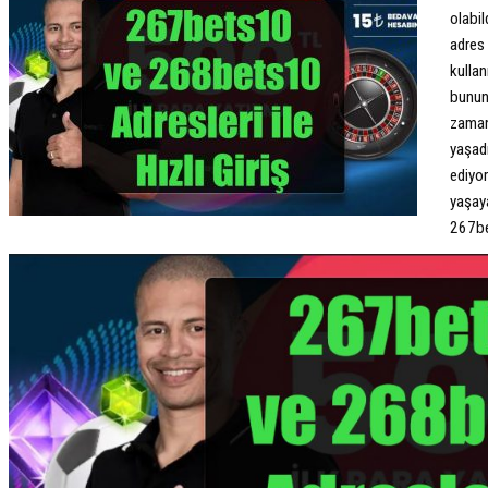
olabil
adre
kullan
bunun 
zaman 
yaşadı
ediyor
yaşay
267b