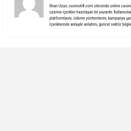
İlhan Uzun, casinotr8.com sitesinde online casin
üzerine içerikler hazırlayan bir yazardır. Kullanıcı
platformlarını, ödeme yöntemlerini, kampanya şartla
İçeriklerinde anlaşılır anlatımı, güncel sektör bilgi