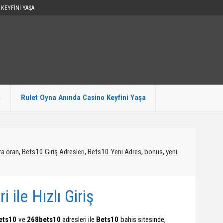
KEYFINI YAŞA
a
Rulet Oyna Anında Casino Keyfini Yaşa
ra oran
,
Bets10 Giriş Adresleri
,
Bets10 Yeni Adres
,
bonus
,
yeni
ile Hızlı Giriş
ets10
ve
268bets10
adresleri ile
Bets10
bahis sitesinde,