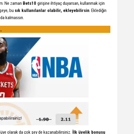
ktım. Ne zaman
Bets10
girişine ihtiyaç duyarsan, kullanmak için
öşeye, bu
sık kullanılanlar olabilir, ekleyebilirsin
. Eklediğin
nda kalmassın.
.
 üye olarak da çok şey de kazanabilirsiniz.
İlk üyelik bonusu