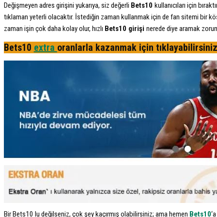
Değişmeyen adres girişini yukarıya, siz değerli
Bets10
kullanıcıları için bıra
tıklaman yeterli olacaktır. İstediğin zaman kullanmak için de fan sitemi bir k
zaman işin çok daha kolay olur, hızlı
Bets10 girişi
nerede diye aramak zoru
Bets10
extra
oranlarla kazanmak için tıklayabilirsiniz
Bir Bets10 lu değilseniz, çok şey kaçırmış olabilirsiniz; ama hemen
Bets10
‘a