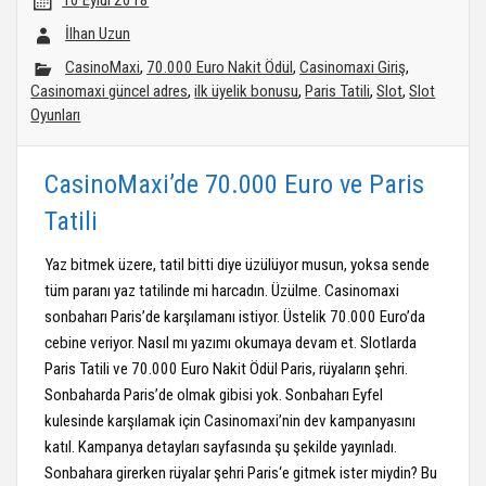
İlhan Uzun
CasinoMaxi
,
70.000 Euro Nakit Ödül
,
Casinomaxi Giriş
,
Casinomaxi güncel adres
,
ilk üyelik bonusu
,
Paris Tatili
,
Slot
,
Slot
Oyunları
CasinoMaxi’de 70.000 Euro ve Paris
Tatili
Yaz bitmek üzere, tatil bitti diye üzülüyor musun, yoksa sende
tüm paranı yaz tatilinde mi harcadın. Üzülme. Casinomaxi
sonbaharı Paris’de karşılamanı istiyor. Üstelik 70.000 Euro’da
cebine veriyor. Nasıl mı yazımı okumaya devam et. Slotlarda
Paris Tatili ve 70.000 Euro Nakit Ödül Paris, rüyaların şehri.
Sonbaharda Paris’de olmak gibisi yok. Sonbaharı Eyfel
kulesinde karşılamak için Casinomaxi’nin dev kampanyasını
katıl. Kampanya detayları sayfasında şu şekilde yayınladı.
Sonbahara girerken rüyalar şehri Paris‘e gitmek ister miydin? Bu