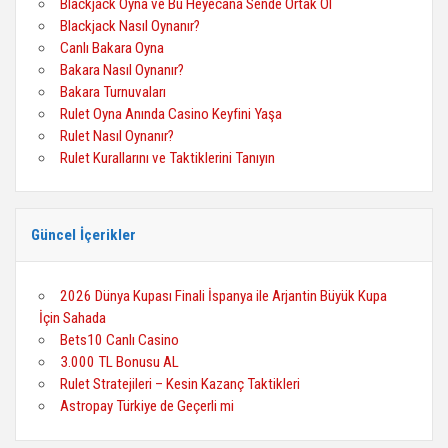
Blackjack Oyna ve Bu Heyecana Sende Ortak Ol
Blackjack Nasıl Oynanır?
Canlı Bakara Oyna
Bakara Nasıl Oynanır?
Bakara Turnuvaları
Rulet Oyna Anında Casino Keyfini Yaşa
Rulet Nasıl Oynanır?
Rulet Kurallarını ve Taktiklerini Tanıyın
Güncel İçerikler
2026 Dünya Kupası Finali İspanya ile Arjantin Büyük Kupa
İçin Sahada
Bets10 Canlı Casino
3.000 TL Bonusu AL
Rulet Stratejileri – Kesin Kazanç Taktikleri
Astropay Türkiye de Geçerli mi