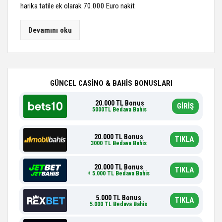
harika tatile ek olarak 70.000 Euro nakit
Devamını oku
GÜNCEL CASİNO & BAHİS BONUSLARI
20.000 TL Bonus
GİRİŞ
5000TL Bedava Bahis
20.000 TL Bonus
TIKLA
3000 TL Bedava Bahis
20.000 TL Bonus
TIKLA
+ 5.000 TL Bedava Bahis
5.000 TL Bonus
TIKLA
5.000 TL Bedava Bahis