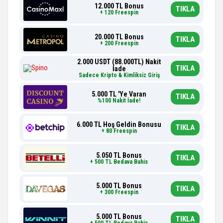
12.000 TL Bonus
TIKLA
+ 120 Freespin
20.000 TL Bonus
TIKLA
+ 200 Freespin
2.000 USDT (88.000TL) Nakit
TIKLA
İade
Sadece Kripto & Kimliksiz Giriş
5.000 TL 'Ye Varan
TIKLA
%100 Nakit İade!
6.000 TL Hoş Geldin Bonusu
TIKLA
+ 80 Freespin
5.050 TL Bonus
TIKLA
+ 500 TL Bedava Bahis
5.000 TL Bonus
TIKLA
+ 300 Freespin
5.000 TL Bonus
TIKLA
+ 500 TL Bedava Bahis