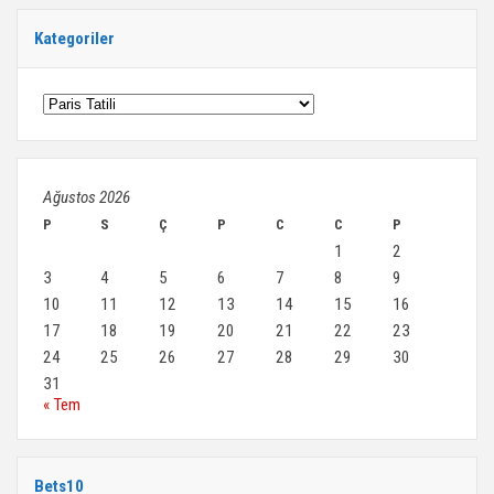
Kategoriler
Kategoriler
Ağustos 2026
P
S
Ç
P
C
C
P
1
2
3
4
5
6
7
8
9
10
11
12
13
14
15
16
17
18
19
20
21
22
23
24
25
26
27
28
29
30
31
« Tem
Bets10