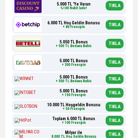
5.000 TL 'Ye Varan
TIKLA
%100 Nakit İade!
6.000 TL Hoş Geldin Bonusu
TIKLA
+ 80 Freespin
5.050 TL Bonus
TIKLA
+ 500 TL Bedava Bahis
5.000 TL Bonus
TIKLA
+ 300 Freespin
5.000 TL Bonus
TIKLA
+ 500 TL Bedava Bahis
5.000 TL Bonus
TIKLA
+ 150 Freespin
10.000 TL Hoşgeldin Bonusu
TIKLA
+ 50 Freespin
Toplam 6.000 TL Bonus
TIKLA
+ 100 Freespin
Milyar ile
TIKLA
8.000 TL Hoş Geldin Bonusu