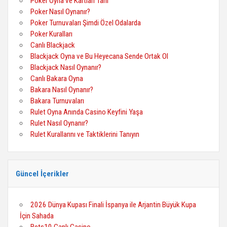
Poker Oyna ve Kartları Tanı
Poker Nasıl Oynanır?
Poker Turnuvaları Şimdi Özel Odalarda
Poker Kuralları
Canlı Blackjack
Blackjack Oyna ve Bu Heyecana Sende Ortak Ol
Blackjack Nasıl Oynanır?
Canlı Bakara Oyna
Bakara Nasıl Oynanır?
Bakara Turnuvaları
Rulet Oyna Anında Casino Keyfini Yaşa
Rulet Nasıl Oynanır?
Rulet Kurallarını ve Taktiklerini Tanıyın
Güncel İçerikler
2026 Dünya Kupası Finali İspanya ile Arjantin Büyük Kupa
İçin Sahada
Bets10 Canlı Casino