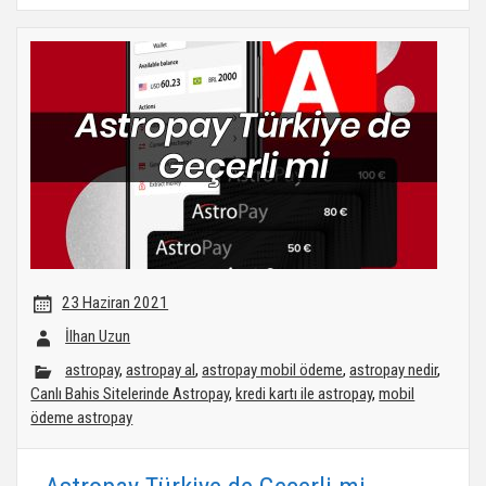
23 Haziran 2021
İlhan Uzun
astropay
,
astropay al
,
astropay mobil ödeme
,
astropay nedir
,
Canlı Bahis Sitelerinde Astropay
,
kredi kartı ile astropay
,
mobil
ödeme astropay