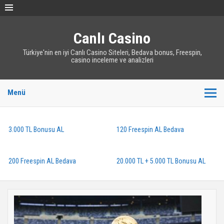
İçeriğe
geç
Canlı Casino
Türkiye'nin en iyi Canlı Casino Siteleri, Bedava bonus, Freespin,
casino inceleme ve analizleri
Menü
3.000 TL Bonusu AL
120 Freespin AL Bedava
200 Freespin AL Bedava
20.000 TL + 5.000 TL Bonusu AL