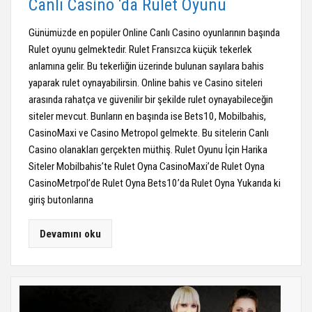
Canlı Casino ‘da Rulet Oyunu
Günümüzde en popüler Online Canlı Casino oyunlarının başında
Rulet oyunu gelmektedir. Rulet Fransızca küçük tekerlek
anlamına gelir. Bu tekerliğin üzerinde bulunan sayılara bahis
yaparak rulet oynayabilirsin. Online bahis ve Casino siteleri
arasında rahatça ve güvenilir bir şekilde rulet oynayabileceğin
siteler mevcut. Bunların en başında ise Bets10, Mobilbahis,
CasinoMaxi ve Casino Metropol gelmekte. Bu sitelerin Canlı
Casino olanakları gerçekten müthiş. Rulet Oyunu İçin Harika
Siteler Mobilbahis’te Rulet Oyna CasinoMaxi’de Rulet Oyna
CasinoMetrpol’de Rulet Oyna Bets10’da Rulet Oyna Yukarıda ki
giriş butonlarına
Devamını oku