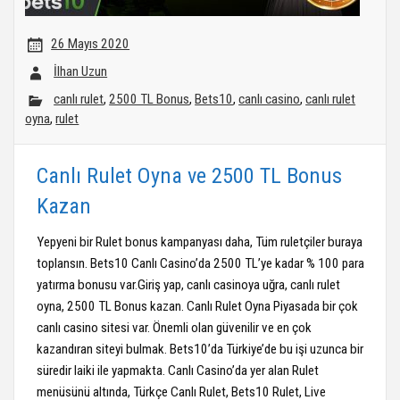
26 Mayıs 2020
İlhan Uzun
canlı rulet
,
2500 TL Bonus
,
Bets10
,
canlı casino
,
canlı rulet
oyna
,
rulet
Canlı Rulet Oyna ve 2500 TL Bonus
Kazan
Yepyeni bir Rulet bonus kampanyası daha, Tüm ruletçiler buraya
toplansın. Bets10 Canlı Casino’da 2500 TL’ye kadar % 100 para
yatırma bonusu var.Giriş yap, canlı casinoya uğra, canlı rulet
oyna, 2500 TL Bonus kazan. Canlı Rulet Oyna Piyasada bir çok
canlı casino sitesi var. Önemli olan güvenilir ve en çok
kazandıran siteyi bulmak. Bets10’da Türkiye’de bu işi uzunca bir
süredir laiki ile yapmakta. Canlı Casino’da yer alan Rulet
menüsünü altında, Türkçe Canlı Rulet, Bets10 Rulet, Live