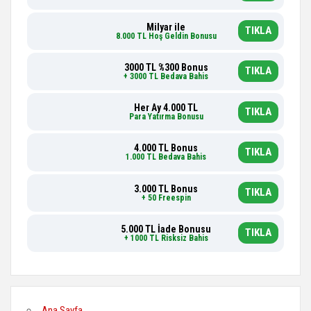
TIKLA
+ 100 Freespin
Milyar ile
TIKLA
8.000 TL Hoş Geldin Bonusu
3000 TL %300 Bonus
TIKLA
+ 3000 TL Bedava Bahis
Her Ay 4.000 TL
TIKLA
Para Yatırma Bonusu
4.000 TL Bonus
TIKLA
1.000 TL Bedava Bahis
3.000 TL Bonus
TIKLA
+ 50 Freespin
5.000 TL İade Bonusu
TIKLA
+ 1000 TL Risksiz Bahis