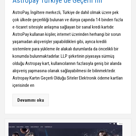
Astropay Türkiye de Geçerli mi
AstroPay, İngiltere merkezli, Türkiye de dahil olmak üzere pek
çok ülkede geçerliliği bulunan ve dünya çapında 14 binden fazla
e-ticaret sitesiyle anlaşma sağlayan bir sanal kredi kartıdır.
AstroPay kullanan kişiler, internet üzerinden herhangi bir sorun
yaşamadan alışverişler yapabildikleri gibi, ayrıca kredili
sistemlere para yükleme ile alakalı durumlarda da öncelikli bir
konumda bulunmaktadırlar. LLP şirketinin piyasaya sürmüş
olduğu Astropay kart, kullanıcılarının fazlasıyla geniş bir alanda
alışveriş yapmasına olanak sağlayabilmesi ile bilinmektedir.
Astropay Kartın Geçerli Olduğu Siteler Elektronik ödeme kartları
içerisinde en
Devamını oku