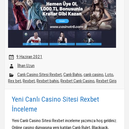
9 Haziran 2021
İlhan Uzun
Canlı Casino Sitesi Rexbet
,
Canlı Bahis
,
canlı casino
,
Loto
,
Rex bet
,
Rexbet
,
Rexbet bahis
,
Rexbet Canlı Casino
,
Rexbet Giriş
Yeni Canlı Casino Sitesi Rexbet
İnceleme
Yeni Canlı Casino Sitesi Rexbet inceleme yazımıza hoş geldiniz.
Online casino dünyasına yeni katılan Canlı Rulet, Blackjack,