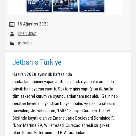
18 Ağustos 2020
İlhan Uzun
jetbahis
Jetbahis Türkiye
Haziran 2020 ayının ilk haftasında
marka lansmanını yapan Jetbahis, Türk oyuncular arasında
büyük bir heyecan yarattı. Sektöre giriş yaptığı bu ilk hafta
tüm sektörel kurum ve oyunculardan tam not aldı. Gelin hep
beraber heyecan uyandıran bu yeni bahis ve casino sitesini
tanıyalım; Jetbahis.com, 150615 sayılı Curacao Ticaret
Sicilinde kayıtlı olan ve Emancipatie Boulevard Dominico F.
“Don” Martina 29, Willemstad, Curaçao adresli bir şirket
olan Throne Entertainment B.V. tarafından