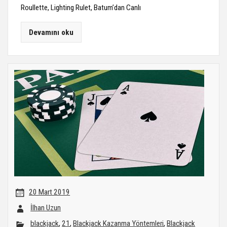
Roullette, Lighting Rulet, Batum’dan Canlı
Devamını oku
20 Mart 2019
İlhan Uzun
blackjack
,
21
,
Blackjack Kazanma Yöntemleri
,
Blackjack