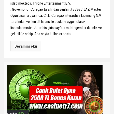
işletilmektedir. Throne Entertainment B.V.
, Governor of Curaçao tarafından verilen #5536 / JAZ Master
Oyun Lisansı uyarınca, C.I.L. Curaçao Interactive Licensing N.V.
tarafından verilen alt lisans ile usulüne uygun olarak
lisanslanmıştır. Jetbahis giriş sayfası muhteşem bir derinlik ve
çekiciliğe sahip. Ana sayfa kullanıcı dostu
Devamını oku