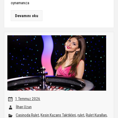
oynamanıza
Devamını oku
1 Temmuz 2026
İlhan Uzun
Casinoda Rulet
,
Kesin Kazanş Taktikleri
,
rulet
,
Rulet Kuralları
,