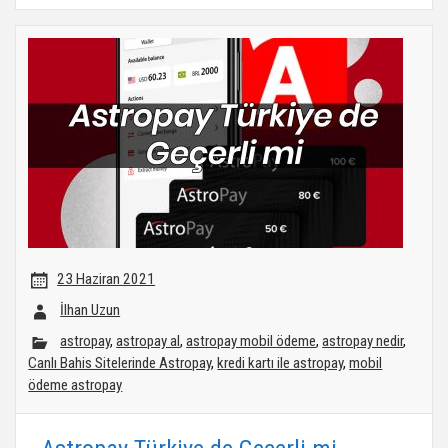
23 Haziran 2021
İlhan Uzun
astropay
,
astropay al
,
astropay mobil ödeme
,
astropay nedir
,
Canlı Bahis Sitelerinde Astropay
,
kredi kartı ile astropay
,
mobil
ödeme astropay