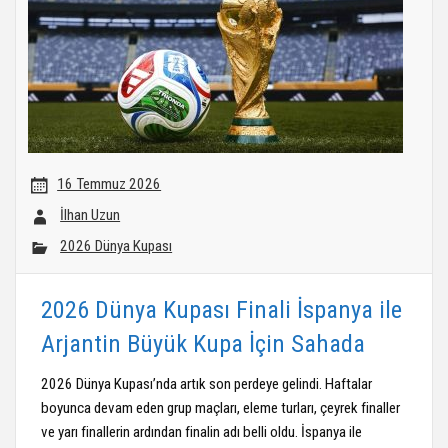
16 Temmuz 2026
İlhan Uzun
2026 Dünya Kupası
2026 Dünya Kupası Finali İspanya ile
Arjantin Büyük Kupa İçin Sahada
2026 Dünya Kupası’nda artık son perdeye gelindi. Haftalar
boyunca devam eden grup maçları, eleme turları, çeyrek finaller
ve yarı finallerin ardından finalin adı belli oldu. İspanya ile