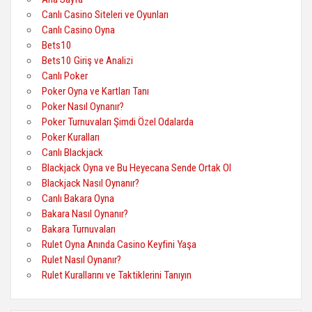
Ana Sayfa
Canlı Casino Siteleri ve Oyunları
Canlı Casino Oyna
Bets10
Bets10 Giriş ve Analizi
Canlı Poker
Poker Oyna ve Kartları Tanı
Poker Nasıl Oynanır?
Poker Turnuvaları Şimdi Özel Odalarda
Poker Kuralları
Canlı Blackjack
Blackjack Oyna ve Bu Heyecana Sende Ortak Ol
Blackjack Nasıl Oynanır?
Canlı Bakara Oyna
Bakara Nasıl Oynanır?
Bakara Turnuvaları
Rulet Oyna Anında Casino Keyfini Yaşa
Rulet Nasıl Oynanır?
Rulet Kurallarını ve Taktiklerini Tanıyın