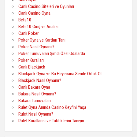
Ana Sayfa
Canlı Casino Siteleri ve Oyunları
Canlı Casino Oyna
Bets10
Bets10 Giriş ve Analizi
Canlı Poker
Poker Oyna ve Kartları Tanı
Poker Nasıl Oynanır?
Poker Turnuvaları Şimdi Özel Odalarda
Poker Kuralları
Canlı Blackjack
Blackjack Oyna ve Bu Heyecana Sende Ortak Ol
Blackjack Nasıl Oynanır?
Canlı Bakara Oyna
Bakara Nasıl Oynanır?
Bakara Turnuvaları
Rulet Oyna Anında Casino Keyfini Yaşa
Rulet Nasıl Oynanır?
Rulet Kurallarını ve Taktiklerini Tanıyın