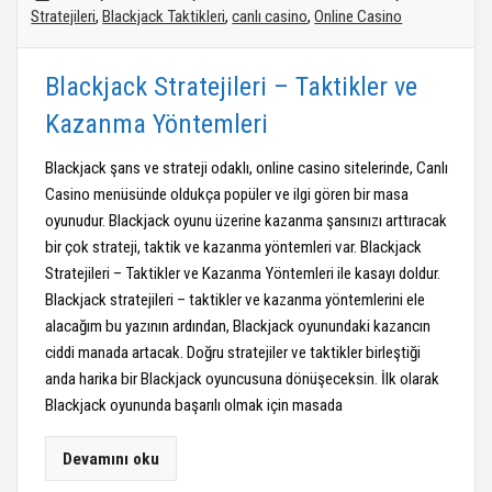
Stratejileri
,
Blackjack Taktikleri
,
canlı casino
,
Online Casino
Blackjack Stratejileri – Taktikler ve
Kazanma Yöntemleri
Blackjack şans ve strateji odaklı, online casino sitelerinde, Canlı
Casino menüsünde oldukça popüler ve ilgi gören bir masa
oyunudur. Blackjack oyunu üzerine kazanma şansınızı arttıracak
bir çok strateji, taktik ve kazanma yöntemleri var. Blackjack
Stratejileri – Taktikler ve Kazanma Yöntemleri ile kasayı doldur.
Blackjack stratejileri – taktikler ve kazanma yöntemlerini ele
alacağım bu yazının ardından, Blackjack oyunundaki kazancın
ciddi manada artacak. Doğru stratejiler ve taktikler birleştiği
anda harika bir Blackjack oyuncusuna dönüşeceksin. İlk olarak
Blackjack oyununda başarılı olmak için masada
Devamını oku