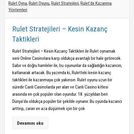
Rulet Oyna
,
Rulet Oyunu
,
Rulet Stratejileri
,
Rulet'de Kazanma
Yöntemleri
Rulet Stratejileri – Kesin Kazanç
Taktikleri
Rulet Stratejileri – Kesin Kazanç Taktikleri ile Rulet oynamak
seni Online Casinolara karşı oldukça avantajlı bir hale getirecek.
Sabır ve doğru hamleler ile, bu oyununlar da sağladığın kazancın,
katlanarak artacak. Bu yazımda ki, Ruletteki kesin kazanç
taktikleri ile kazanmaya çok yakınsın. Rulet oyunu uzun bir
süredir Canlı Casinolarda yer alan ve Canlı Casino kitlesi
arasında en çok popüler olan oyundur. 18. yüzyıldan beri
Dünya’da oldukça popüler bir şekilde oynanır. Bu oyunda kazancı
arttırıp, zararı en aza düşürmek için bir çok
Devamını oku