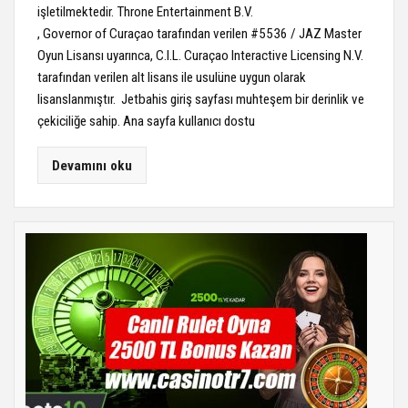
işletilmektedir. Throne Entertainment B.V.
, Governor of Curaçao tarafından verilen #5536 / JAZ Master
Oyun Lisansı uyarınca, C.I.L. Curaçao Interactive Licensing N.V.
tarafından verilen alt lisans ile usulüne uygun olarak
lisanslanmıştır. Jetbahis giriş sayfası muhteşem bir derinlik ve
çekiciliğe sahip. Ana sayfa kullanıcı dostu
Devamını oku