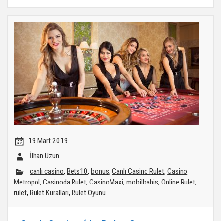
19 Mart 2019
İlhan Uzun
canlı casino
,
Bets10
,
bonus
,
Canlı Casino Rulet
,
Casino
Metropol
,
Casinoda Rulet
,
CasinoMaxi
,
mobilbahis
,
Online Rulet
,
rulet
,
Rulet Kuralları
,
Rulet Oyunu