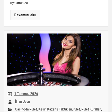
oynamanıza
Devamını oku
1 Temmuz 2026
İlhan Uzun
Casinoda Rulet
,
Kesin Kazanş Taktikleri
,
rulet
,
Rulet Kuralları
,