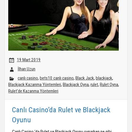
19 Mart 2019
İlhan Uzun
canlı casino
,
bets10 canlı casino
,
Black Jack
,
blackjack
,
Blackjack Kazanma Yöntemleri
,
Blackjack Oyna
,
rulet
,
Rulet Oyna
,
Rulet'de Kazanma Yöntemleri
Canlı Casino’da Rulet ve Blackjack
Oyunu
Canlı Casino ‘da Rulet ve Blackjack Oyunu oynarken ne gibi