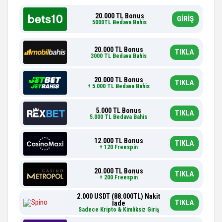
20.000 TL Bonus
GİRİŞ
5000TL Bedava Bahis
20.000 TL Bonus
TIKLA
3000 TL Bedava Bahis
20.000 TL Bonus
TIKLA
+ 5.000 TL Bedava Bahis
5.000 TL Bonus
TIKLA
5.000 TL Bedava Bahis
12.000 TL Bonus
TIKLA
+ 120 Freespin
20.000 TL Bonus
TIKLA
+ 200 Freespin
2.000 USDT (88.000TL) Nakit
TIKLA
İade
Sadece Kripto & Kimliksiz Giriş