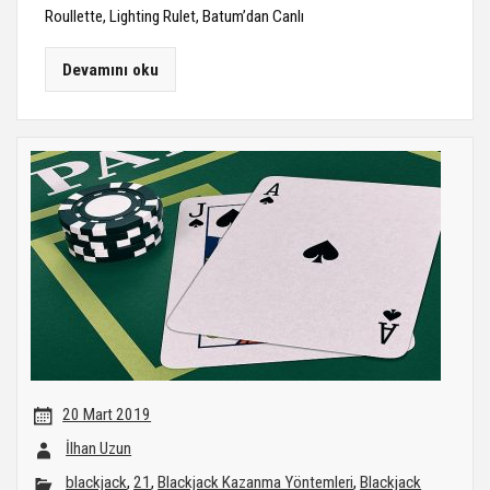
Roullette, Lighting Rulet, Batum’dan Canlı
Devamını oku
20 Mart 2019
İlhan Uzun
blackjack
,
21
,
Blackjack Kazanma Yöntemleri
,
Blackjack