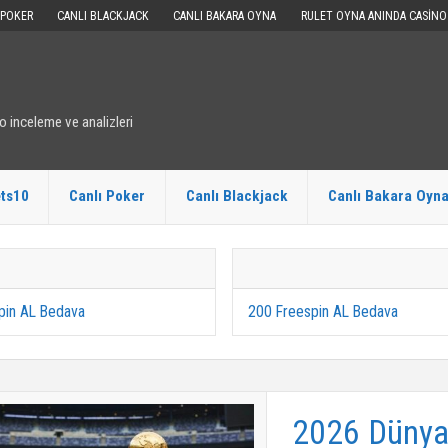
 POKER
CANLI BLACKJACK
CANLI BAKARA OYNA
RULET OYNA ANINDA CASINO 
o inceleme ve analizleri
ts10
Canlı Poker
Canlı Blackjack
Canlı Bakara Oyn
pin AL Bedava
200 Freespin AL Bedava
2026 Dünya 