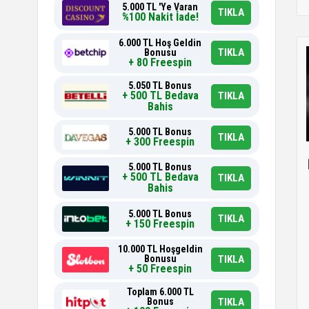
5.000 TL 'Ye Varan
TIKLA
%100 Nakit İade!
6.000 TL Hoş Geldin
TIKLA
Bonusu
+ 80 Freespin
5.050 TL Bonus
+ 500 TL Bedava
TIKLA
Bahis
5.000 TL Bonus
TIKLA
+ 300 Freespin
5.000 TL Bonus
+ 500 TL Bedava
TIKLA
Bahis
5.000 TL Bonus
TIKLA
+ 150 Freespin
10.000 TL Hoşgeldin
TIKLA
Bonusu
+ 50 Freespin
Toplam 6.000 TL
TIKLA
Bonus