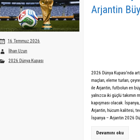
Arjantin Bü
16 Temmuz 2026
İlhan Uzun
2026 Dünya Kupası
2026 Dünya Kupası’nda artı
maçları, eleme turları, çeyrek
ile Arjantin, futbolun en bü
yalnızca iki güçlü takımın m
kapışması olacak. İspanya,
Arjantin, hücum kalitesi, t
İspanya – Arjantin 2026 D
Devamını oku