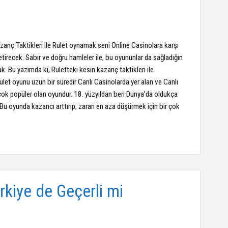
azanç Taktikleri ile Rulet oynamak seni Online Casinolara karşı
etirecek. Sabır ve doğru hamleler ile, bu oyununlar da sağladığın
k. Bu yazımda ki, Ruletteki kesin kazanç taktikleri ile
et oyunu uzun bir süredir Canlı Casinolarda yer alan ve Canlı
çok popüler olan oyundur. 18. yüzyıldan beri Dünya’da oldukça
 Bu oyunda kazancı arttırıp, zararı en aza düşürmek için bir çok
rkiye de Geçerli mi