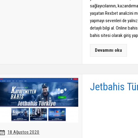
sağlayıcılarının, kazandırm
yaşatan Rexbet analizini mu
yapmayı sevenleri de yalnız
detaylı bilgi al. Online bahi
bahis sitesi olarak giriş ya
Devamını oku
Jetbahis Tü
18 Ağustos 2020