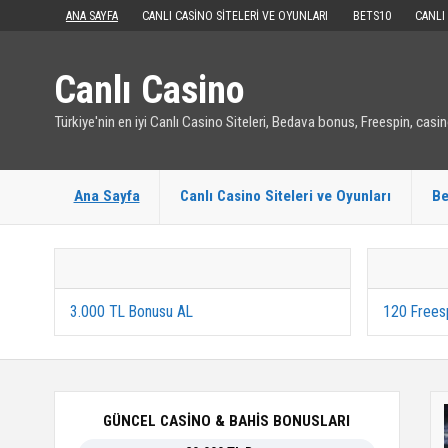
İçeriğe
ANA SAYFA
CANLI CASINO SITELERI VE OYUNLARI
BETS10
CANLI
geç
Canlı Casino
Türkiye'nin en iyi Canlı Casino Siteleri, Bedava bonus, Freespin, casin
Ana Sayfa
Canlı Casino Siteleri ve Oyunları
Be
3.000 TL Bonusu AL
120 Frees
GÜNCEL CASİNO & BAHİS BONUSLARI