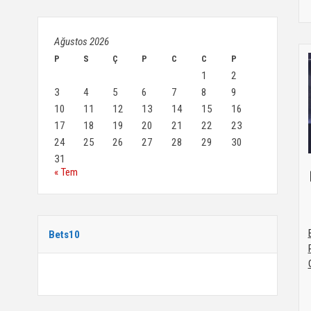
Ağustos 2026
P
S
Ç
P
C
C
P
1
2
3
4
5
6
7
8
9
10
11
12
13
14
15
16
17
18
19
20
21
22
23
24
25
26
27
28
29
30
31
« Tem
Bets10