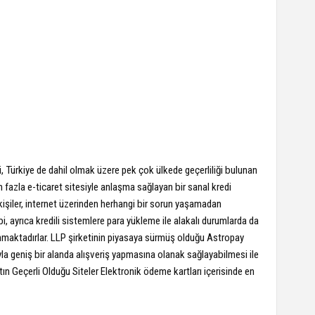
i, Türkiye de dahil olmak üzere pek çok ülkede geçerliliği bulunan
fazla e-ticaret sitesiyle anlaşma sağlayan bir sanal kredi
 kişiler, internet üzerinden herhangi bir sorun yaşamadan
ibi, ayrıca kredili sistemlere para yükleme ile alakalı durumlarda da
nmaktadırlar. LLP şirketinin piyasaya sürmüş olduğu Astropay
sıyla geniş bir alanda alışveriş yapmasına olanak sağlayabilmesi ile
ın Geçerli Olduğu Siteler Elektronik ödeme kartları içerisinde en