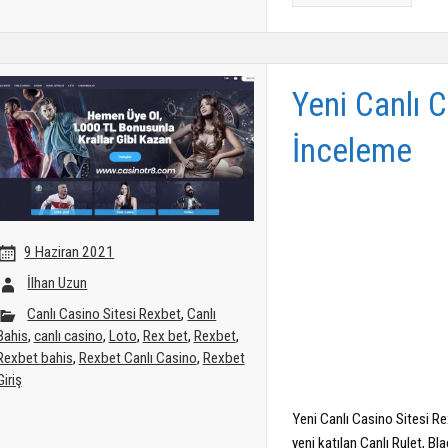
Yeni Canlı 
İnceleme
9 Haziran 2021
İlhan Uzun
Canlı Casino Sitesi Rexbet
,
Canlı
Bahis
,
canlı casino
,
Loto
,
Rex bet
,
Rexbet
,
Rexbet bahis
,
Rexbet Canlı Casino
,
Rexbet
Giriş
Yeni Canlı Casino Sitesi R
yeni katılan Canlı Rulet, B