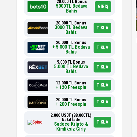
20.000 TL Bonus
5000TL Bedava
GİRİŞ
Bahis
20.000 TL Bonus
3000 TL Bedava
TIKLA
Bahis
20.000 TL Bonus
+ 5.000 TL Bedava
TIKLA
Bahis
5.000 TL Bonus
5.000 TL Bedava
TIKLA
Bahis
12.000 TL Bonus
TIKLA
+ 120 Freespin
20.000 TL Bonus
TIKLA
+ 200 Freespin
2.000 USDT (88.000TL)
Nakit İade
TIKLA
Sadece Kripto &
Kimliksiz Giriş