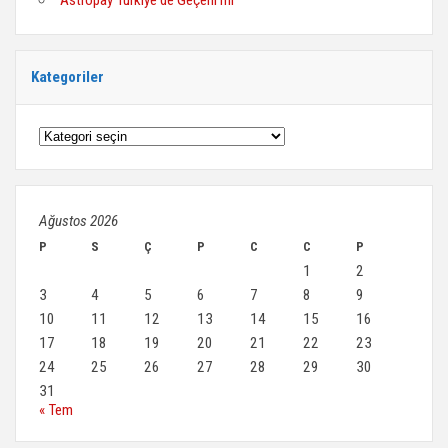
Astropay Türkiye de Geçerli mi
Kategoriler
Kategoriler
Ağustos 2026
P
S
Ç
P
C
C
P
1
2
3
4
5
6
7
8
9
10
11
12
13
14
15
16
17
18
19
20
21
22
23
24
25
26
27
28
29
30
31
« Tem