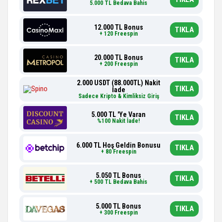
5.000 TL Bedava Bahis
12.000 TL Bonus
TIKLA
+ 120 Freespin
20.000 TL Bonus
TIKLA
+ 200 Freespin
2.000 USDT (88.000TL) Nakit
TIKLA
İade
Sadece Kripto & Kimliksiz Giriş
5.000 TL 'Ye Varan
TIKLA
%100 Nakit İade!
6.000 TL Hoş Geldin Bonusu
TIKLA
+ 80 Freespin
5.050 TL Bonus
TIKLA
+ 500 TL Bedava Bahis
5.000 TL Bonus
TIKLA
+ 300 Freespin