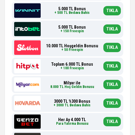
5.000 TL Bonus
TIKLA
+ 500 TL Bedava Bahis
5.000 TL Bonus
TIKLA
+ 150 Freespin
10.000 TL Hoşgeldin Bonusu
TIKLA
+ 50 Freespin
Toplam 6.000 TL Bonus
TIKLA
+ 100 Freespin
Milyar ile
TIKLA
8.000 TL Hoş Geldin Bonusu
3000 TL %300 Bonus
TIKLA
+ 3000 TL Bedava Bahis
Her Ay 4.000 TL
TIKLA
Para Yatırma Bonusu