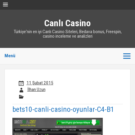
İçeriğe
geç
Canlı Casino
Türkiye'nin en iyi Canlı Casino Siteleri, Bedava bonus, Freespin,
casino inceleme ve analizleri
Menü
11 Şubat 2015
İlhan Uzun
bets10-canli-casino-oyunlar-C4-B1