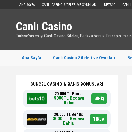
İçeriğe
ANA SAYFA
CANLI CASINO SITELERI VE OYUNLARI
BETS10
CANLI
geç
Canlı Casino
Türkiye'nin en iyi Canlı Casino Siteleri, Bedava bonus, Freespin, casin
Ana Sayfa
Canlı Casino Siteleri ve Oyunları
Be
GÜNCEL CASİNO & BAHİS BONUSLARI
20.000 TL Bonus
5000TL Bedava
GİRİŞ
Bahis
20.000 TL Bonus
3000 TL Bedava
TIKLA
Bahis