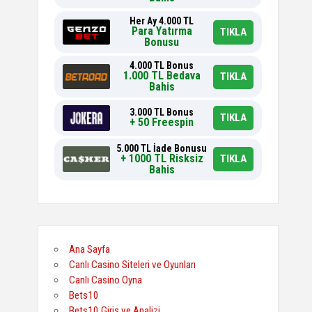
Her Ay 4.000 TL
Para Yatırma
TIKLA
Bonusu
4.000 TL Bonus
1.000 TL Bedava
TIKLA
Bahis
3.000 TL Bonus
TIKLA
+ 50 Freespin
5.000 TL İade Bonusu
+ 1000 TL Risksiz
TIKLA
Bahis
Ana Sayfa
Canlı Casino Siteleri ve Oyunları
Canlı Casino Oyna
Bets10
Bets10 Giriş ve Analizi