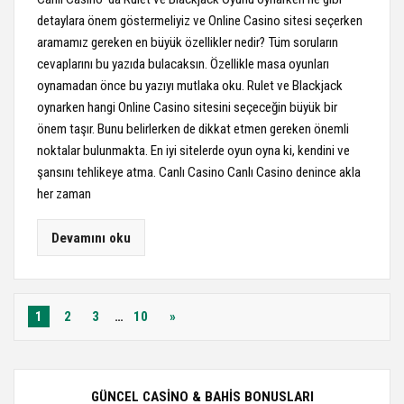
detaylara önem göstermeliyiz ve Online Casino sitesi seçerken
aramamız gereken en büyük özellikler nedir? Tüm soruların
cevaplarını bu yazıda bulacaksın. Özellikle masa oyunları
oynamadan önce bu yazıyı mutlaka oku. Rulet ve Blackjack
oynarken hangi Online Casino sitesini seçeceğin büyük bir
önem taşır. Bunu belirlerken de dikkat etmen gereken önemli
noktalar bulunmakta. En iyi sitelerde oyun oyna ki, kendini ve
şansını tehlikeye atma. Canlı Casino Canlı Casino denince akla
her zaman
Devamını oku
1
2
3
…
10
»
GÜNCEL CASİNO & BAHİS BONUSLARI