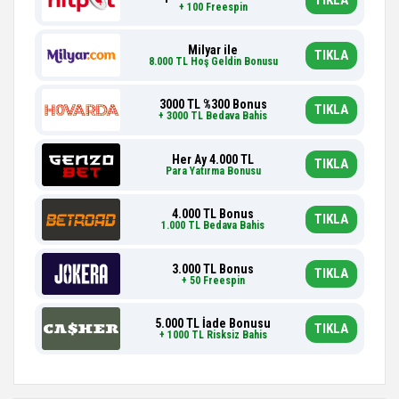
TIKLA
+ 100 Freespin
Milyar ile
TIKLA
8.000 TL Hoş Geldin Bonusu
3000 TL %300 Bonus
TIKLA
+ 3000 TL Bedava Bahis
Her Ay 4.000 TL
TIKLA
Para Yatırma Bonusu
4.000 TL Bonus
TIKLA
1.000 TL Bedava Bahis
3.000 TL Bonus
TIKLA
+ 50 Freespin
5.000 TL İade Bonusu
TIKLA
+ 1000 TL Risksiz Bahis