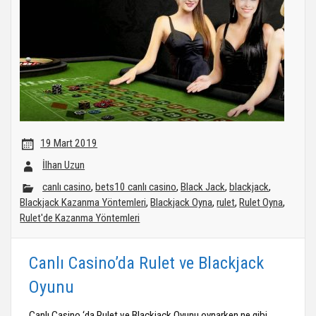
19 Mart 2019
İlhan Uzun
canlı casino
,
bets10 canlı casino
,
Black Jack
,
blackjack
,
Blackjack Kazanma Yöntemleri
,
Blackjack Oyna
,
rulet
,
Rulet Oyna
,
Rulet'de Kazanma Yöntemleri
Canlı Casino’da Rulet ve Blackjack
Oyunu
Canlı Casino ‘da Rulet ve Blackjack Oyunu oynarken ne gibi