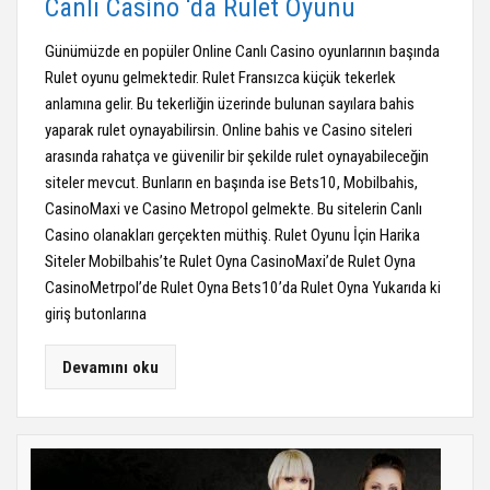
Canlı Casino ‘da Rulet Oyunu
Günümüzde en popüler Online Canlı Casino oyunlarının başında
Rulet oyunu gelmektedir. Rulet Fransızca küçük tekerlek
anlamına gelir. Bu tekerliğin üzerinde bulunan sayılara bahis
yaparak rulet oynayabilirsin. Online bahis ve Casino siteleri
arasında rahatça ve güvenilir bir şekilde rulet oynayabileceğin
siteler mevcut. Bunların en başında ise Bets10, Mobilbahis,
CasinoMaxi ve Casino Metropol gelmekte. Bu sitelerin Canlı
Casino olanakları gerçekten müthiş. Rulet Oyunu İçin Harika
Siteler Mobilbahis’te Rulet Oyna CasinoMaxi’de Rulet Oyna
CasinoMetrpol’de Rulet Oyna Bets10’da Rulet Oyna Yukarıda ki
giriş butonlarına
Devamını oku