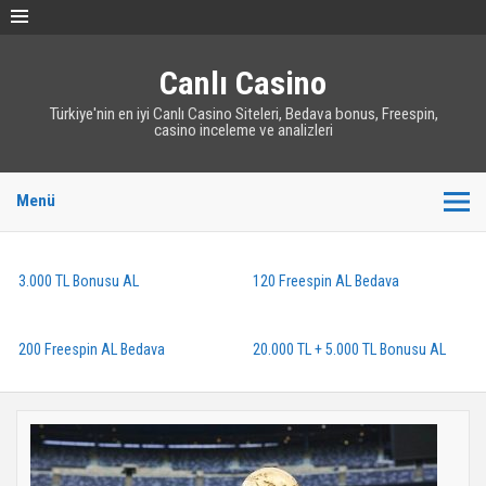
İçeriğe
geç
Canlı Casino
Türkiye'nin en iyi Canlı Casino Siteleri, Bedava bonus, Freespin,
casino inceleme ve analizleri
Menü
3.000 TL Bonusu AL
120 Freespin AL Bedava
200 Freespin AL Bedava
20.000 TL + 5.000 TL Bonusu AL