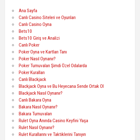
Ana Sayfa
Canlı Casino Siteleri ve Oyunları
Canlı Casino Oyna
Bets10
Bets10 Giriş ve Analizi
Canlı Poker
Poker Oyna ve Kartları Tanı
Poker Nasıl Oynanır?
Poker Turnuvaları Şimdi Özel Odalarda
Poker Kuralları
Canlı Blackjack
Blackjack Oyna ve Bu Heyecana Sende Ortak Ol
Blackjack Nasıl Oynanır?
Canlı Bakara Oyna
Bakara Nasıl Oynanır?
Bakara Turnuvaları
Rulet Oyna Anında Casino Keyfini Yaşa
Rulet Nasıl Oynanır?
Rulet Kurallarını ve Taktiklerini Tanıyın