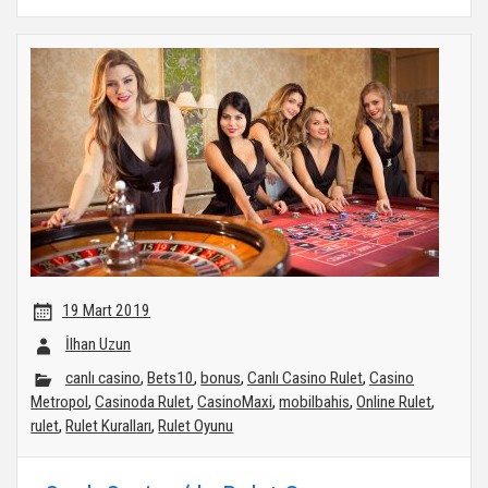
19 Mart 2019
İlhan Uzun
canlı casino
,
Bets10
,
bonus
,
Canlı Casino Rulet
,
Casino
Metropol
,
Casinoda Rulet
,
CasinoMaxi
,
mobilbahis
,
Online Rulet
,
rulet
,
Rulet Kuralları
,
Rulet Oyunu