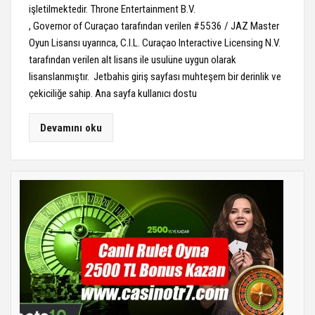
işletilmektedir. Throne Entertainment B.V.
, Governor of Curaçao tarafından verilen #5536 / JAZ Master
Oyun Lisansı uyarınca, C.I.L. Curaçao Interactive Licensing N.V.
tarafından verilen alt lisans ile usulüne uygun olarak
lisanslanmıştır. Jetbahis giriş sayfası muhteşem bir derinlik ve
çekiciliğe sahip. Ana sayfa kullanıcı dostu
Devamını oku