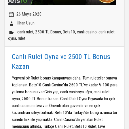
26 Mayıs 2020
İlhan Uzun
canlı rulet
,
2500 TL Bonus
,
Bets10
,
canlı casino
,
canlı rulet
oyna
,
rulet
Canlı Rulet Oyna ve 2500 TL Bonus
Kazan
Yepyeni bir Rulet bonus kampanyası daha, Tüm ruletçiler buraya
toplansın. Bets10 Canlı Casino’da 2500 TL’ye kadar % 100 para
yatırma bonusu var.Giriş yap, canlı casinoya uğra, canlı rulet
oyna, 2500 TL Bonus kazan. Canlı Rulet Oyna Piyasada bir çok
canlı casino sitesi var. Önemli olan güvenilir ve en çok
kazandıran siteyi bulmak. Bets10’da Türkiye’de bu işi uzunca bir
süredir laiki ile yapmakta. Canlı Casino’da yer alan Rulet
menüsünü altında, Türkçe Canlı Rulet, Bets10 Rulet, Live