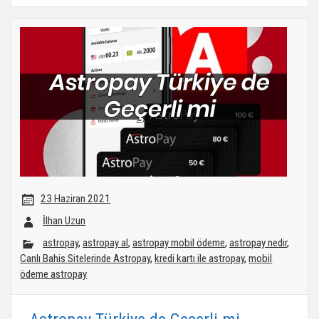
23 Haziran 2021
İlhan Uzun
astropay
,
astropay al
,
astropay mobil ödeme
,
astropay nedir
,
Canlı Bahis Sitelerinde Astropay
,
kredi kartı ile astropay
,
mobil
ödeme astropay