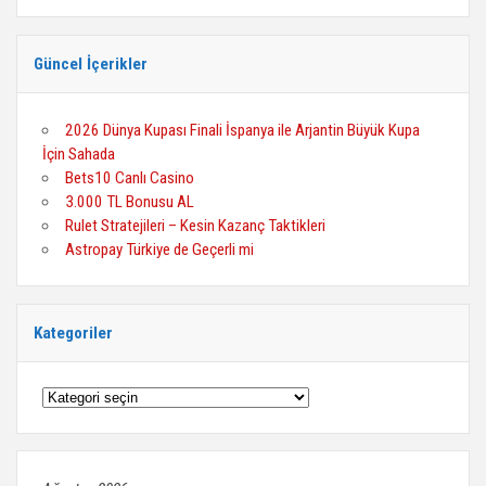
Güncel İçerikler
2026 Dünya Kupası Finali İspanya ile Arjantin Büyük Kupa
İçin Sahada
Bets10 Canlı Casino
3.000 TL Bonusu AL
Rulet Stratejileri – Kesin Kazanç Taktikleri
Astropay Türkiye de Geçerli mi
Kategoriler
Kategoriler