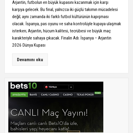
Arjantin, futbolun en büyük kupasını kazanmak için karşı
karşıya gelecek. Bu final, yalnızca iki güçlü takımın mücadelesi
değil; aynı zamanda iki farklı futbol kültürünün kapışması
olacak. İspanya, pas oyunu ve saha kontrolüyle kupaya ulaşmak
isterken; Arjantin, hücum kalitesi, tecrübesi ve büyük maç
karakteriyle sahaya çıkacak. Finalin Adı: İspanya – Arjantin
2026 Dünya Kupası
Devamını oku