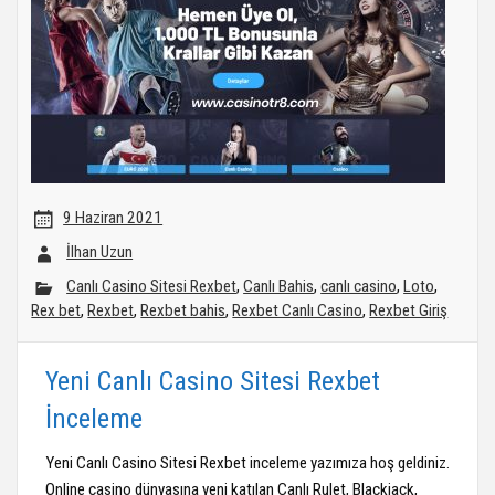
9 Haziran 2021
İlhan Uzun
Canlı Casino Sitesi Rexbet
,
Canlı Bahis
,
canlı casino
,
Loto
,
Rex bet
,
Rexbet
,
Rexbet bahis
,
Rexbet Canlı Casino
,
Rexbet Giriş
Yeni Canlı Casino Sitesi Rexbet
İnceleme
Yeni Canlı Casino Sitesi Rexbet inceleme yazımıza hoş geldiniz.
Online casino dünyasına yeni katılan Canlı Rulet, Blackjack,