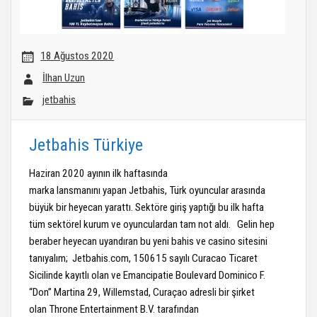
18 Ağustos 2020
İlhan Uzun
jetbahis
Jetbahis Türkiye
Haziran 2020 ayının ilk haftasında
marka lansmanını yapan Jetbahis, Türk oyuncular arasında
büyük bir heyecan yarattı. Sektöre giriş yaptığı bu ilk hafta
tüm sektörel kurum ve oyunculardan tam not aldı. Gelin hep
beraber heyecan uyandıran bu yeni bahis ve casino sitesini
tanıyalım; Jetbahis.com, 150615 sayılı Curacao Ticaret
Sicilinde kayıtlı olan ve Emancipatie Boulevard Dominico F.
“Don” Martina 29, Willemstad, Curaçao adresli bir şirket
olan Throne Entertainment B.V. tarafından