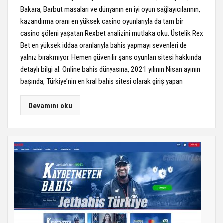
Bakara, Barbut masaları ve dünyanın en iyi oyun sağlayıcılarının,
kazandırma oranı en yüksek casino oyunlarıyla da tam bir
casino şöleni yaşatan Rexbet analizini mutlaka oku. Üstelik Rex
Bet en yüksek iddaa oranlarıyla bahis yapmayı sevenleri de
yalnız bırakmıyor. Hemen güvenilir şans oyunları sitesi hakkında
detaylı bilgi al. Online bahis dünyasına, 2021 yılının Nisan ayının
başında, Türkiye’nin en kral bahis sitesi olarak giriş yapan
Devamını oku