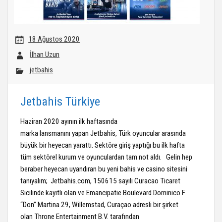
18 Ağustos 2020
İlhan Uzun
jetbahis
Jetbahis Türkiye
Haziran 2020 ayının ilk haftasında
marka lansmanını yapan Jetbahis, Türk oyuncular arasında
büyük bir heyecan yarattı. Sektöre giriş yaptığı bu ilk hafta
tüm sektörel kurum ve oyunculardan tam not aldı. Gelin hep
beraber heyecan uyandıran bu yeni bahis ve casino sitesini
tanıyalım; Jetbahis.com, 150615 sayılı Curacao Ticaret
Sicilinde kayıtlı olan ve Emancipatie Boulevard Dominico F.
“Don” Martina 29, Willemstad, Curaçao adresli bir şirket
olan Throne Entertainment B.V. tarafından