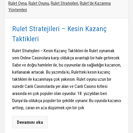
Rulet Oyna
,
Rulet Oyunu
,
Rulet Stratejileri
,
Rulet'de Kazanma
Yöntemleri
Rulet Stratejileri – Kesin Kazanç
Taktikleri
Rulet Stratejileri – Kesin Kazanç Taktikleri ile Rulet oynamak
seni Online Casinolara karşı oldukça avantajlı bir hale getirecek.
Sabır ve doğru hamleler ile, bu oyununlar da sağladığın kazancın,
katlanarak artacak. Bu yazımda ki, Ruletteki kesin kazanç
taktikleri ile kazanmaya çok yakınsın. Rulet oyunu uzun bir
süredir Canlı Casinolarda yer alan ve Canlı Casino kitlesi
arasında en çok popüler olan oyundur. 18. yüzyıldan beri
Dünya’da oldukça popüler bir şekilde oynanır. Bu oyunda kazancı
arttırıp, zararı en aza düşürmek için bir çok
Devamını oku