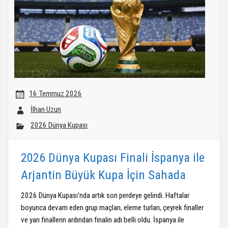
16 Temmuz 2026
İlhan Uzun
2026 Dünya Kupası
2026 Dünya Kupası Finali İspanya ile
Arjantin Büyük Kupa İçin Sahada
2026 Dünya Kupası’nda artık son perdeye gelindi. Haftalar
boyunca devam eden grup maçları, eleme turları, çeyrek finaller
ve yarı finallerin ardından finalin adı belli oldu. İspanya ile