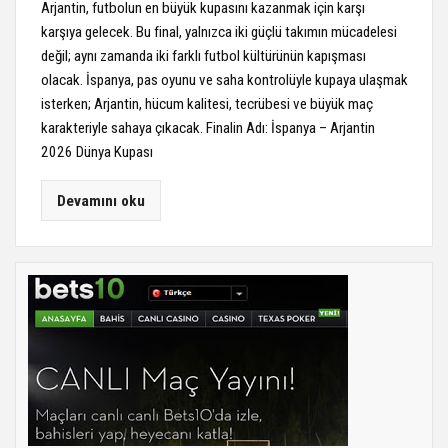
Arjantin, futbolun en büyük kupasını kazanmak için karşı
karşıya gelecek. Bu final, yalnızca iki güçlü takımın mücadelesi
değil; aynı zamanda iki farklı futbol kültürünün kapışması
olacak. İspanya, pas oyunu ve saha kontrolüyle kupaya ulaşmak
isterken; Arjantin, hücum kalitesi, tecrübesi ve büyük maç
karakteriyle sahaya çıkacak. Finalin Adı: İspanya – Arjantin
2026 Dünya Kupası
Devamını oku