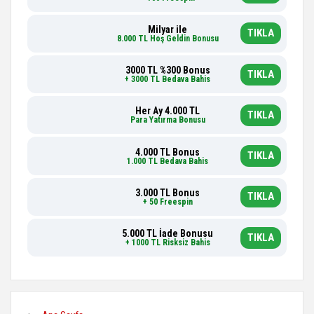
TIKLA
+ 100 Freespin
Milyar ile
TIKLA
8.000 TL Hoş Geldin Bonusu
3000 TL %300 Bonus
TIKLA
+ 3000 TL Bedava Bahis
Her Ay 4.000 TL
TIKLA
Para Yatırma Bonusu
4.000 TL Bonus
TIKLA
1.000 TL Bedava Bahis
3.000 TL Bonus
TIKLA
+ 50 Freespin
5.000 TL İade Bonusu
TIKLA
+ 1000 TL Risksiz Bahis