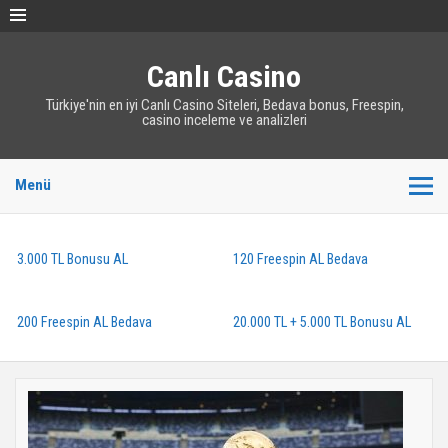
İçeriğe
geç
Canlı Casino
Türkiye'nin en iyi Canlı Casino Siteleri, Bedava bonus, Freespin,
casino inceleme ve analizleri
Menü
3.000 TL Bonusu AL
120 Freespin AL Bedava
200 Freespin AL Bedava
20.000 TL + 5.000 TL Bonusu AL