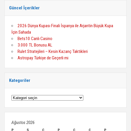
Güncel İçerikler
2026 Dünya Kupası Finali İspanya ile Arjantin Büyük Kupa
İçin Sahada
Bets10 Canlı Casino
3.000 TL Bonusu AL
Rulet Stratejileri – Kesin Kazanç Taktikleri
Astropay Türkiye de Geçerli mi
Kategoriler
Kategoriler
Ağustos 2026