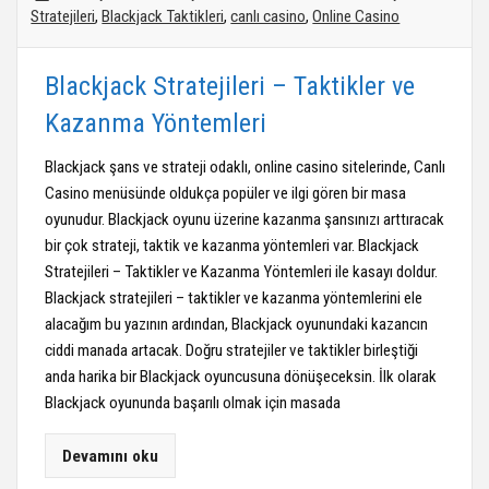
Stratejileri
,
Blackjack Taktikleri
,
canlı casino
,
Online Casino
Blackjack Stratejileri – Taktikler ve
Kazanma Yöntemleri
Blackjack şans ve strateji odaklı, online casino sitelerinde, Canlı
Casino menüsünde oldukça popüler ve ilgi gören bir masa
oyunudur. Blackjack oyunu üzerine kazanma şansınızı arttıracak
bir çok strateji, taktik ve kazanma yöntemleri var. Blackjack
Stratejileri – Taktikler ve Kazanma Yöntemleri ile kasayı doldur.
Blackjack stratejileri – taktikler ve kazanma yöntemlerini ele
alacağım bu yazının ardından, Blackjack oyunundaki kazancın
ciddi manada artacak. Doğru stratejiler ve taktikler birleştiği
anda harika bir Blackjack oyuncusuna dönüşeceksin. İlk olarak
Blackjack oyununda başarılı olmak için masada
Devamını oku