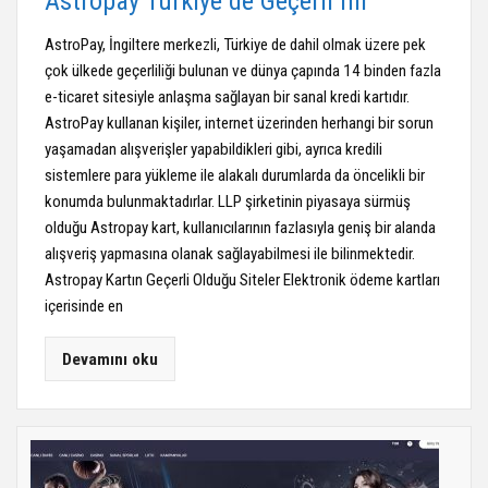
Astropay Türkiye de Geçerli mi
AstroPay, İngiltere merkezli, Türkiye de dahil olmak üzere pek
çok ülkede geçerliliği bulunan ve dünya çapında 14 binden fazla
e-ticaret sitesiyle anlaşma sağlayan bir sanal kredi kartıdır.
AstroPay kullanan kişiler, internet üzerinden herhangi bir sorun
yaşamadan alışverişler yapabildikleri gibi, ayrıca kredili
sistemlere para yükleme ile alakalı durumlarda da öncelikli bir
konumda bulunmaktadırlar. LLP şirketinin piyasaya sürmüş
olduğu Astropay kart, kullanıcılarının fazlasıyla geniş bir alanda
alışveriş yapmasına olanak sağlayabilmesi ile bilinmektedir.
Astropay Kartın Geçerli Olduğu Siteler Elektronik ödeme kartları
içerisinde en
Devamını oku