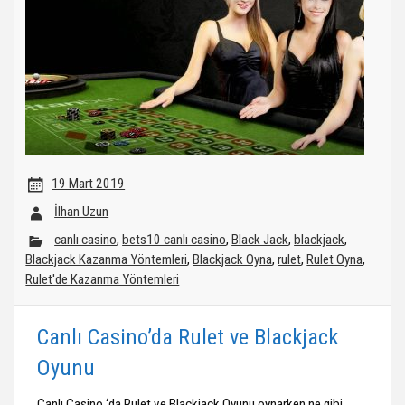
19 Mart 2019
İlhan Uzun
canlı casino
,
bets10 canlı casino
,
Black Jack
,
blackjack
,
Blackjack Kazanma Yöntemleri
,
Blackjack Oyna
,
rulet
,
Rulet Oyna
,
Rulet'de Kazanma Yöntemleri
Canlı Casino’da Rulet ve Blackjack
Oyunu
Canlı Casino ‘da Rulet ve Blackjack Oyunu oynarken ne gibi