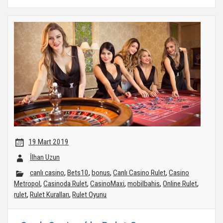
19 Mart 2019
İlhan Uzun
canlı casino
,
Bets10
,
bonus
,
Canlı Casino Rulet
,
Casino
Metropol
,
Casinoda Rulet
,
CasinoMaxi
,
mobilbahis
,
Online Rulet
,
rulet
,
Rulet Kuralları
,
Rulet Oyunu