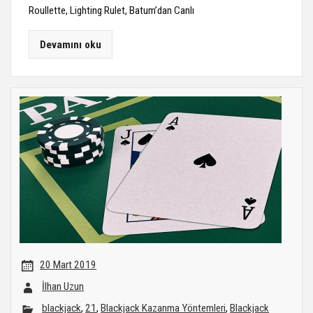
Roullette, Lighting Rulet, Batum’dan Canlı
Devamını oku
20 Mart 2019
İlhan Uzun
blackjack
,
21
,
Blackjack Kazanma Yöntemleri
,
Blackjack