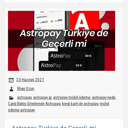
23 Haziran 2021
İlhan Uzun
astropay
,
astropay al
,
astropay mobil ödeme
,
astropay nedir
,
Canlı Bahis Sitelerinde Astropay
,
kredi kartı ile astropay
,
mobil
ödeme astropay