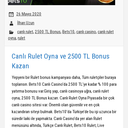
26 Mayıs 2020
İlhan Uzun
canlı rulet
,
2500 TL Bonus
,
Bets10
,
canlı casino
,
canlı rulet
oyna
,
rulet
Canlı Rulet Oyna ve 2500 TL Bonus
Kazan
Yepyeni bir Rulet bonus kampanyası daha, Tüm ruletçiler buraya
toplansın. Bets10 Canlı Casino’da 2500 TL’ye kadar % 100 para
yatırma bonusu var.Giriş yap, canlı casinoya uğra, canlı rulet
oyna, 2500 TL Bonus kazan. Canlı Rulet Oyna Piyasada bir çok
canlı casino sitesi var. Önemli olan güvenilir ve en çok
kazandıran siteyi bulmak. Bets10’da Türkiye’de bu işi uzunca bir
süredir laiki ile yapmakta. Canlı Casino’da yer alan Rulet
menüsünü altında, Türkçe Canlı Rulet, Bets10 Rulet, Live