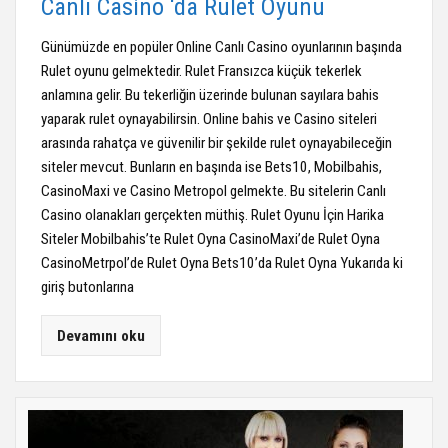
Canlı Casino ‘da Rulet Oyunu
Günümüzde en popüler Online Canlı Casino oyunlarının başında
Rulet oyunu gelmektedir. Rulet Fransızca küçük tekerlek
anlamına gelir. Bu tekerliğin üzerinde bulunan sayılara bahis
yaparak rulet oynayabilirsin. Online bahis ve Casino siteleri
arasında rahatça ve güvenilir bir şekilde rulet oynayabileceğin
siteler mevcut. Bunların en başında ise Bets10, Mobilbahis,
CasinoMaxi ve Casino Metropol gelmekte. Bu sitelerin Canlı
Casino olanakları gerçekten müthiş. Rulet Oyunu İçin Harika
Siteler Mobilbahis’te Rulet Oyna CasinoMaxi’de Rulet Oyna
CasinoMetrpol’de Rulet Oyna Bets10’da Rulet Oyna Yukarıda ki
giriş butonlarına
Devamını oku