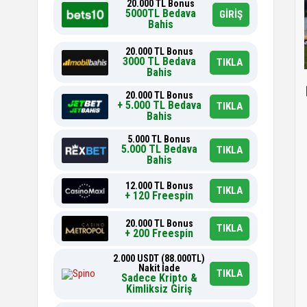
20.000 TL Bonus
5000TL Bedava
GİRİŞ
Bahis
20.000 TL Bonus
3000 TL Bedava
TIKLA
Bahis
20.000 TL Bonus
+ 5.000 TL Bedava
TIKLA
Bahis
5.000 TL Bonus
5.000 TL Bedava
TIKLA
Bahis
12.000 TL Bonus
TIKLA
+ 120 Freespin
20.000 TL Bonus
TIKLA
+ 200 Freespin
2.000 USDT (88.000TL)
Nakit İade
TIKLA
Sadece Kripto &
Kimliksiz Giriş