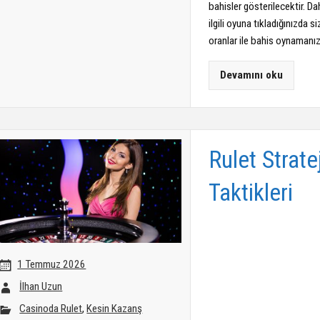
bahisler gösterilecektir. 
ilgili oyuna tıkladığınızda 
oranlar ile bahis oynamanı
Devamını oku
Rulet Strate
Taktikleri
1 Temmuz 2026
İlhan Uzun
Casinoda Rulet
,
Kesin Kazanş