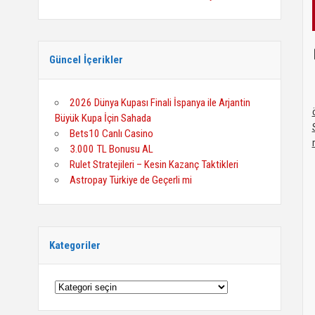
Güncel İçerikler
2026 Dünya Kupası Finali İspanya ile Arjantin
Büyük Kupa İçin Sahada
Bets10 Canlı Casino
3.000 TL Bonusu AL
Rulet Stratejileri – Kesin Kazanç Taktikleri
Astropay Türkiye de Geçerli mi
Kategoriler
Kategoriler