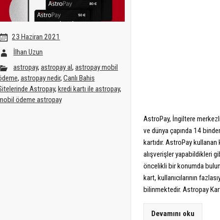
23 Haziran 2021
İlhan Uzun
astropay
,
astropay al
,
astropay mobil
ödeme
,
astropay nedir
,
Canlı Bahis
Sitelerinde Astropay
,
kredi kartı ile astropay
,
mobil ödeme astropay
AstroPay, İngiltere merkezl
ve dünya çapında 14 binden 
kartıdır. AstroPay kullanan
alışverişler yapabildikleri g
öncelikli bir konumda bulu
kart, kullanıcılarının fazla
bilinmektedir. Astropay Kart
Devamını oku