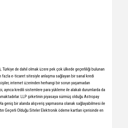
i, Türkiye de dahil olmak üzere pek çok ülkede geçerliliği bulunan
fazla e-ticaret sitesiyle anlaşma sağlayan bir sanal kredi
 kişiler, internet üzerinden herhangi bir sorun yaşamadan
ibi, ayrıca kredili sistemlere para yükleme ile alakalı durumlarda da
nmaktadırlar. LLP şirketinin piyasaya sürmüş olduğu Astropay
sıyla geniş bir alanda alışveriş yapmasına olanak sağlayabilmesi ile
ın Geçerli Olduğu Siteler Elektronik ödeme kartları içerisinde en