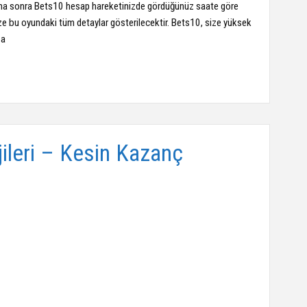
Daha sonra Bets10 hesap hareketinizde gördüğünüz saate göre
size bu oyundaki tüm detaylar gösterilecektir. Bets10, size yüksek
za
jileri – Kesin Kazanç