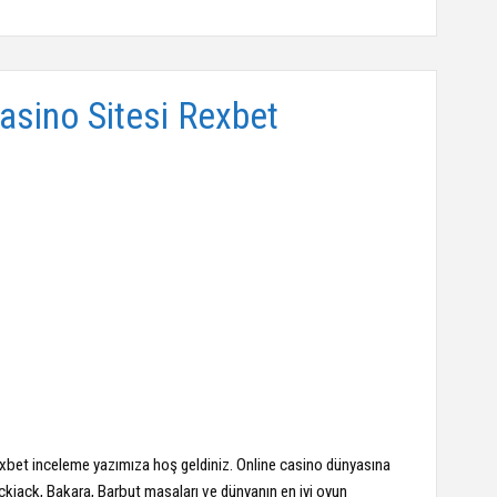
Casino Sitesi Rexbet
exbet inceleme yazımıza hoş geldiniz. Online casino dünyasına
lackjack, Bakara, Barbut masaları ve dünyanın en iyi oyun