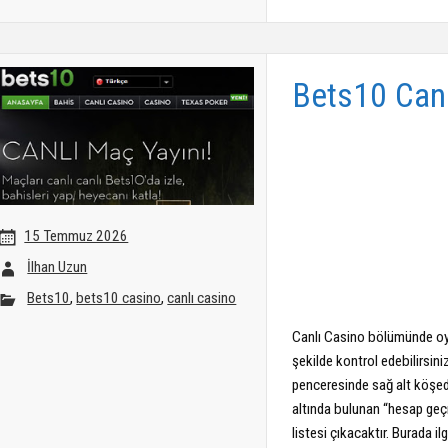
Bets10 Canl
15 Temmuz 2026
İlhan Uzun
Bets10
,
bets10 casino
,
canlı casino
Canlı Casino bölümünde oyn
şekilde kontrol edebilirsin
penceresinde sağ alt köşed
altında bulunan “hesap geç
listesi çıkacaktır. Burada i