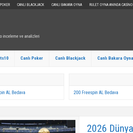
 POKER
CANLI BLACKJACK
CANLI BAKARA OYNA
RULET OYNA ANINDA CASINO 
o inceleme ve analizleri
ts10
Canlı Poker
Canlı Blackjack
Canlı Bakara Oyn
pin AL Bedava
200 Freespin AL Bedava
2026 Dünya 