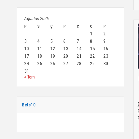
Ağustos 2026
P
S
Ç
P
C
C
P
1
2
3
4
5
6
7
8
9
10
11
12
13
14
15
16
17
18
19
20
21
22
23
24
25
26
27
28
29
30
31
« Tem
Bets10